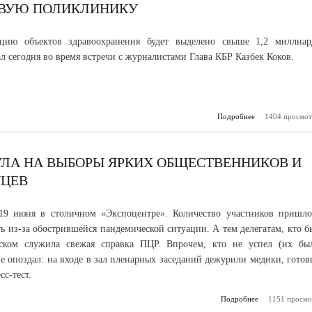
ОВУЮ ПОЛИКЛИНИКУ
цию объектов здравоохранения будет выделено свыше 1,2 миллиар
ал сегодня во время встречи с журналистами Глава КБР Казбек Коков.
Подробнее
о В Нальчике 
1404 просмот
новую поли
ЛА НА ВЫБОРЫ ЯРКИХ ОБЩЕСТВЕННИКОВ И
НЦЕВ
19 июня в столичном «Экспоцентре». Количество участников пришло
ть из-за обострившейся пандемической ситуации. А тем делегатам, кто б
уском служила свежая справка ПЦР. Впрочем, кто не успел (их бы
не опоздал: на входе в зал пленарных заседаний дежурили медики, готов
сс-тест.
Подробнее
1151 просмо
о Единая
выдвинула на