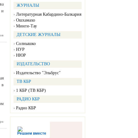
ва
ЖУРНАЛЫ
 и
Литературная Кабардино-Балкария
Ошхамахо
Минги-Тау
ДЕТСКИЕ ЖУРНАЛЫ
ов
руктура
Р будет
Солнышко
ирована
НУР
НЮР
ИЗДАТЕЛЬСТВО
Издательство "Эльбрус"
ая
ТВ КБР
 в
1 КБР (ТВ КБР)
РАДИО КБР
ом
Радио КБР
ра
ез срока
охраним
память,
Решаем вместе
огибших