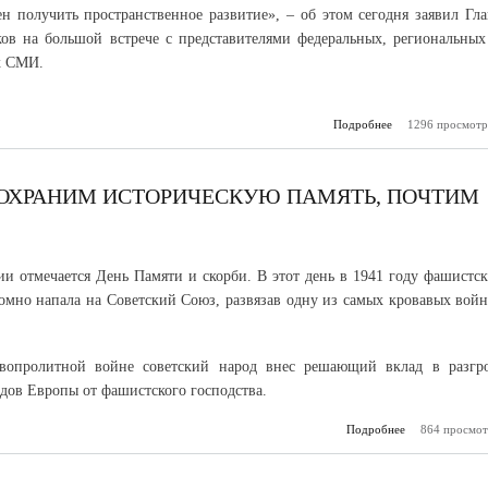
н получить пространственное развитие», – об этом сегодня заявил Гла
ов на большой встрече с представителями федеральных, региональных
х СМИ.
Подробнее
1296 просмотр
о Инфраст
столицы КБ
модерниз
 СОХРАНИМ ИСТОРИЧЕСКУЮ ПАМЯТЬ, ПОЧТИМ
ии отмечается День Памяти и скорби. В этот день в 1941 году фашистск
омно напала на Советский Союз, развязав одну из самых кровавых войн
вопролитной войне советский народ внес решающий вклад в разгр
дов Европы от фашистского господства.
Подробнее
864 просмот
о «Б
давности»: с
историческую 
почтим п