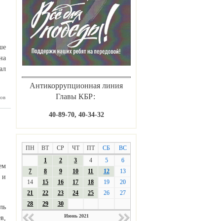
нских и
ых СМИ
ше
на
ал
Антикоррупционная линия
Главы КБР:
ов
получит
лее 310
лей для
40-89-70, 40-34-32
 от трёх
семи лет
ПН
ВТ
СР
ЧТ
ПТ
СБ
ВС
1
2
3
4
5
6
ем
7
8
9
10
11
12
13
 и
14
15
16
17
18
19
20
21
22
23
24
25
26
27
28
29
30
ль
Июнь 2021
в,