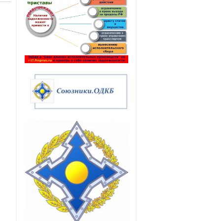
енников
итетных
вленцев