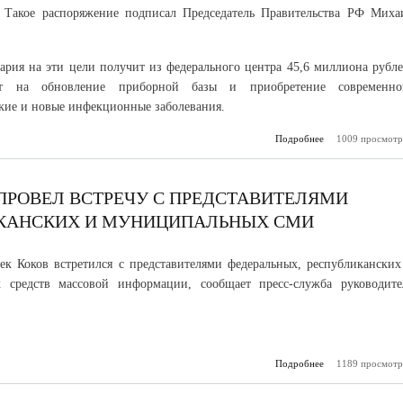
. Такое распоряжение подписал Председатель Правительства РФ Миха
ария на эти цели получит из федерального центра 45,6 миллиона рубле
т на обновление приборной базы и приобретение современно
дкие и новые инфекционные заболевания.
Подробнее
1009 просмотр
о На модер
меди
лаборато
направят 45,6 
 ПРОВЕЛ ВСТРЕЧУ С ПРЕДСТАВИТЕЛЯМИ
ИКАНСКИХ И МУНИЦИПАЛЬНЫХ СМИ
ек Коков встретился с представителями федеральных, республиканских
 средств массовой информации, сообщает пресс-служба руководите
Подробнее
о Глава КБР Казб
1189 просмотр
провел в
представ
федер