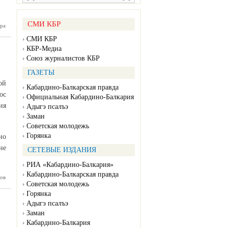
СМИ КБР
ра
ков: «Мы
достичь
СМИ КБР
 уровня
тивного
КБР-Медиа
ороткие
Союз журналистов КБР
сроки»
ГАЗЕТЫ
ой
Кабардино-Балкарская правда
ос
Официальная Кабардино-Балкария
ия
Адыгэ псалъэ
Заман
Советская молодежь
Горянка
но
не
СЕТЕВЫЕ ИЗДАНИЯ
РИА «Кабардино-Балкария»
Кабардино-Балкарская правда
ов
роблемы
Советская молодежь
ния КБР
лностью
Горянка
решены
Адыгэ псалъэ
Заман
Кабардино-Балкария