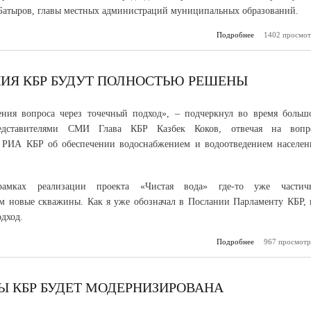
 Батыров, главы местных администраций муниципальных образований.
Подробнее
1402 просмот
о Казбек Ко
должны 
серьезного
коллек
иммунитета в к
ИЯ КБР БУДУТ ПОЛНОСТЬЮ РЕШЕНЫ
ния вопроса через точечный подход», – подчеркнул во время больш
едставителями СМИ Глава КБР Казбек Коков, отвечая на вопр
а РИА КБР об обеспечении водоснабжением и водоотведением населен
амках реализации проекта «Чистая вода» где-то уже частич
аем новые скважины. Как я уже обозначал в Послании Парламенту КБР, 
дход.
Подробнее
967 просмотр
о П
водоснабже
будут по
Ы КБР БУДЕТ МОДЕРНИЗИРОВАНА