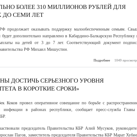
республика
ЛЬНО БОЛЕЕ 310 МИЛЛИОНОВ РУБЛЕЙ ДЛЯ
муниципальн
Х ДО СЕМИ ЛЕТ
 РФ продолжает оказывать поддержку малообеспеченным семьям. Свы
й будет дополнительно направлено в Кабардино-Балкарскую Республику 
ыплаты на детей от 3 до 7 лет. Соответствующий документ подпис
равительства РФ Михаил Мишустин.
Подробнее
1049 просмотр
о КБР 
дополнительно бо
миллионов руб
выплат на детей
до 
ЖНЫ ДОСТИЧЬ СЕРЬЕЗНОГО УРОВНЯ
ЕТА В КОРОТКИЕ СРОКИ»
ек Коков провел оперативное совещание по борьбе с распространени
й инфекции в районах республики, сообщает пресс-служба Главы
БР.
аствовали председатель Правительства КБР Алий Мусуков, руководите
ослан Пагов, заместитель председателя Правительства КБР Марат Хубие