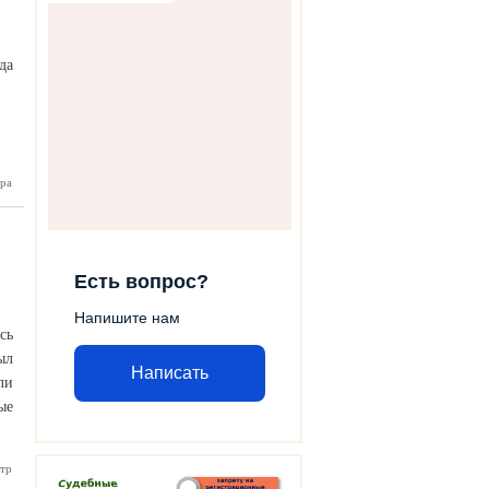
да
построят
ра
клинику
Есть вопрос?
Напишите нам
сь
ыл
Написать
ли
ые
тр
 Россия
 выборы