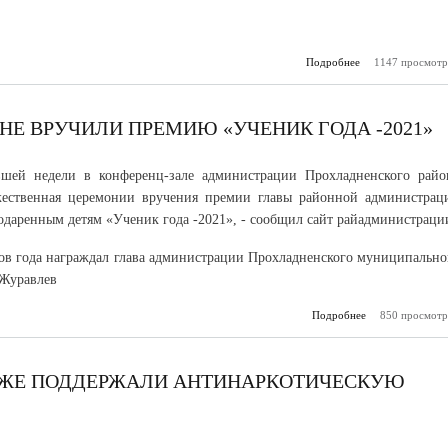
Подробнее
1147 просмотр
о В Нальчике
з
антинаркот
к
Е ВРУЧИЛИ ПРЕМИЮ «УЧЕНИК ГОДА -2021»
шей недели в конференц-зале администрации Прохладненского райо
ржественная церемонии вручения премии главы районной администрац
одаренным детям «Ученик года -2021», - сообщил сайт райадминистраци
в года награждал глава администрации Прохладненского муниципально
 Журавлев
Подробнее
850 просмотр
о В Прохлад
районе вручили
«Ученик года
ЖЕ ПОДДЕРЖАЛИ АНТИНАРКОТИЧЕСКУЮ