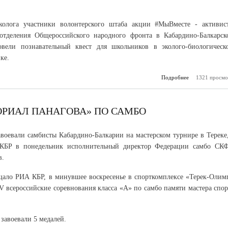
колога участники волонтерского штаба акции #МыВместе - активис
 отделения Общероссийского народного фронта в Кабардино-Балкарск
овели познавательный квест для школьников в эколого-биологическ
ке.
Подробнее
1321 просмо
о Обществе
КБР о
всемирн
защиты окр
ОРИАЛ ПАНАГОВА» ПО САМБО
авоевали самбисты Кабардино-Балкарии на мастерском турнире в Тереке,
КБР в понедельник исполнительный директор Федерации самбо СК
в.
щало РИА КБР, в минувшее воскресенье в спорткомплексе «Терек-Олим
V всероссийские соревнования класса «А» по самбо памяти мастера спор
завоевали 5 медалей.