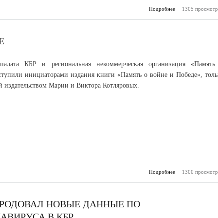
Подробнее
1305 просмотр
о В КБР за
«Мемориал Па
п
Е
палата КБР и региональная некоммерческая организация «Память
ступили инициаторами издания книги «Память о войне и Победе», толь
 издательством Марии и Виктора Котляровых.
Подробнее
1300 просмотр
о Память о
РОДОВАЛ НОВЫЕ ДАННЫЕ ПО
АВИРУСА В КБР