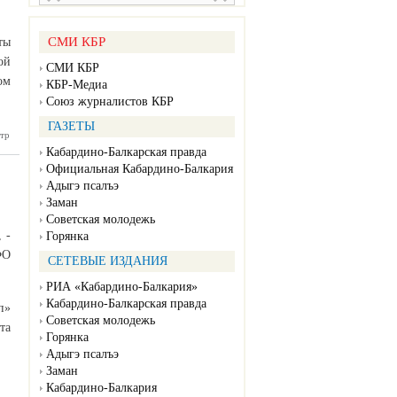
СМИ КБР
ты
ой
СМИ КБР
ом
КБР-Медиа
Союз журналистов КБР
ГАЗЕТЫ
тр
нники в
тметили
Кабардино-Балкарская правда
ый день
Официальная Кабардино-Балкария
ужающей
среды
Адыгэ псалъэ
Заман
Советская молодежь
 -
Горянка
ФО
СЕТЕВЫЕ ИЗДАНИЯ
РИА «Кабардино-Балкария»
Кабардино-Балкарская правда
п»
Советская молодежь
та
Горянка
Адыгэ псалъэ
Заман
Кабардино-Балкария