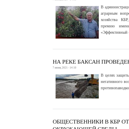
В администраци
аграрным вопр
хозяйства КБ
премию имен
«Эффективный ф
НА РЕКЕ БАКСАН ПРОВЕД
7 июня, 2021 - 14:10
В целях защиты
негативного во
противопаводко
ОБЩЕСТВЕННИКИ В КБР О
ОКРУЖАЮЩЕЙ СРЕДЫ