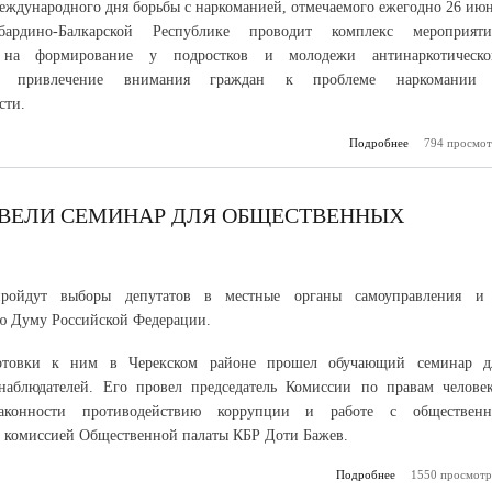
еждународного дня борьбы с наркоманией, отмечаемого ежегодно 26 июн
дино-Балкарской Республике проводит комплекс мероприяти
 на формирование у подростков и молодежи антинаркотическо
ия, привлечение внимания граждан к проблеме наркомании
сти.
Подробнее
794 просмот
о В меди
колледже под
антинаркот
ОВЕЛИ СЕМИНАР ДЛЯ ОБЩЕСТВЕННЫХ
пройдут выборы депутатов в местные органы самоуправления и
ю Думу Российской Федерации.
отовки к ним в Черекском районе прошел обучающий семинар д
наблюдателей. Его провел председатель Комиссии по правам человек
аконности противодействию коррупции и работе с общественн
 комиссией Общественной палаты КБР Доти Бажев.
Подробнее
1550 просмотр
о В Черекском
провели семи