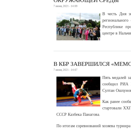
7 июня, 2021 - 14:09
В честь Дня э
регионального
Республике пр
центре в Нальчи
В КБР ЗАВЕРШИЛСЯ «МЕМ
7 июня, 2021 - 14:07
Пять медалей з
сообщил РИА 
Султан Ошхуно
Как ранее сооб
стартовали XXI
СССР Казбека Панагова.
По итогам соревнований хозяева турнира 