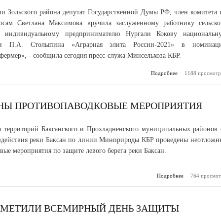
и Зольского района депутат Государственной Думы РФ, член комитета 
осам Светлана Максимова вручила заслуженному работнику сельско
Р, индивидуальному предпринимателю Нургали Кокову национальн
и П.А. Столыпина «Аграрная элита России-2021» в номинац
ермер», - сообщила сегодня пресс-служа Минсельхоза КБР.
Подробнее
1188 просмотр
о Фермер
получил нацио
премию име
Ст
ЕНЫ ПРОТИВОПАВОДКОВЫЕ МЕРОПРИЯТИЯ
 территорий Баксанского и Прохладненского муниципальных районов 
здействия реки Баксан по линии Минприроды КБР проведены неотложн
вые мероприятия по защите левого берега реки Баксан.
Подробнее
764 просмот
о На рек
пр
противопав
меро
ТМЕТИЛИ ВСЕМИРНЫЙ ДЕНЬ ЗАЩИТЫ