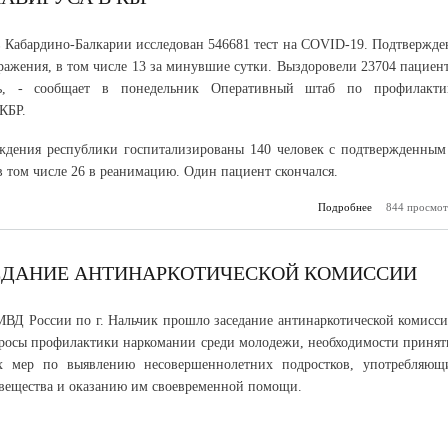
в Кабардино-Балкарии исследован 546681 тест на COVID-19. Подтвержде
аражения, в том числе 13 за минувшие сутки. Выздоровели 23704 пациент
сь, - сообщает в понедельник Оперативный штаб по профилакти
КБР.
дения республики госпитализированы 140 человек с подтвержденным
 том числе 26 в реанимацию. Один пациент скончался.
Подробнее
о Оперативн
844 просмот
обнародова
да
распрост
коронавирус
СЕДАНИЕ АНТИНАРКОТИЧЕСКОЙ КОМИССИИ
ВД России по г. Нальчик прошло заседание антинаркотической комисси
осы профилактики наркомании среди молодежи, необходимости принят
х мер по выявлению несовершеннолетних подростков, употребляющ
вещества и оказанию им своевременной помощи.