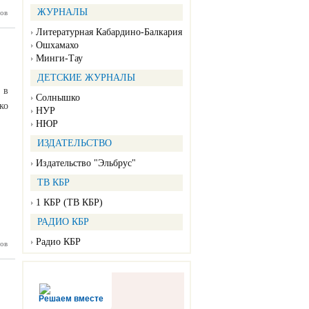
ЖУРНАЛЫ
ов
вершился
нагова»
Литературная Кабардино-Балкария
о самбо
Ошхамахо
Минги-Тау
ДЕТСКИЕ ЖУРНАЛЫ
 в
Солнышко
ко
НУР
НЮР
ИЗДАТЕЛЬСТВО
Издательство "Эльбрус"
ТВ КБР
1 КБР (ТВ КБР)
РАДИО КБР
Радио КБР
ов
 войне и
Победе
Решаем вместе