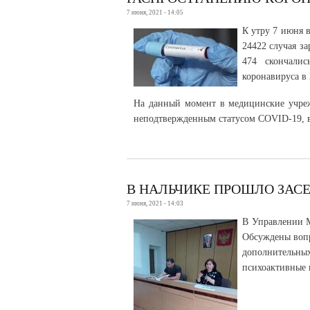
7 июня, 2021 - 14:05
К утру 7 июня 
24422 случая з
474 скончали
коронавируса в 
На данный момент в медицинские учреж
неподтвержденным статусом COVID-19, в
В НАЛЬЧИКЕ ПРОШЛО ЗА
7 июня, 2021 - 14:03
В Управлении М
Обсуждены вопр
дополнительны
психоактивные 