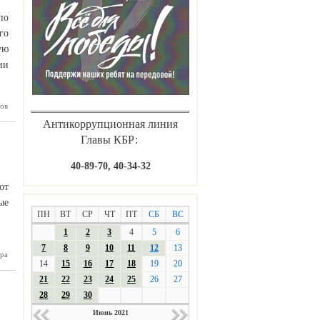
по
го
ую
ии
ов
 из КБР
нальную
Антикоррупционная линия
ни П.А.
олыпина
Главы КБР:
40-89-70, 40-34-32
от
ые
ПН
ВТ
СР
ЧТ
ПТ
СБ
ВС
1
2
3
4
5
6
7
8
9
10
11
12
13
ра
е Баксан
14
15
16
17
18
19
20
оведены
одковые
21
22
23
24
25
26
27
приятия
28
29
30
Июнь 2021