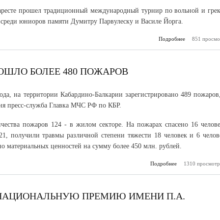
аресте прошел традиционный международный турнир по вольной и грек
 среди юниоров памяти Думитру Парвулеску и Василе Йорга.
Подробнее
о Ауес Гони
851 просмо
вторым в 
ЗОШЛО БОЛЕЕ 480 ПОЖАРОВ
года, на территории Кабардино-Балкарии зарегистрировано 489 пожаров,
ня пресс-служба Главка МЧС РФ по КБР.
чества пожаров 124 - в жилом секторе. На пожарах спасено 16 челове
21, получили травмы различной степени тяжести 18 человек и 6 челов
но материальных ценностей на сумму более 450 млн. рублей.
Подробнее
1310 просмотр
о В КБР в э
произошло бо
 НАЦИОНАЛЬНУЮ ПРЕМИЮ ИМЕНИ П.А.