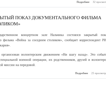
Подробнее
о Шестиклас
32 просмот
Герменчика у
медали «За 
погиба
РЫТЫЙ ПОКАЗ ДОКУМЕНТАЛЬНОГО ФИЛЬМА
ОЛИКОМ»
дарственном концертном зале Нальчика состоялся закрытый пок
го фильма «Война за соседним столиком», сообщает корреспондент Р
кария».
 организован волонтерским движением «Ни шагу назад». Это событ
 специальной военной операции, их родственников, друзей и волонтеро
ой миссии на передовой.
Подробнее
о В Нальчике
25 просмотр
закрыты
документ
фильма «В
соседним ст