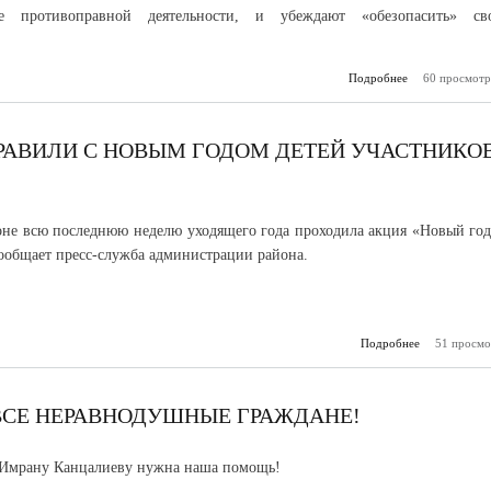
ие противоправной деятельности, и убеждают «обезопасить» св
Подробнее
60 просмотр
о МВД
предупр
РАВИЛИ С НОВЫМ ГОДОМ ДЕТЕЙ УЧАСТНИКО
не всю последнюю неделю уходящего года проходила акция «Новый год
ообщает пресс-служба администрации района.
Подробнее
о В Майском
51 просмо
поздравили 
годо
участни
ВСЕ НЕРАВНОДУШНЫЕ ГРАЖДАНЕ!
 Имрану Канцалиеву нужна наша помощь!