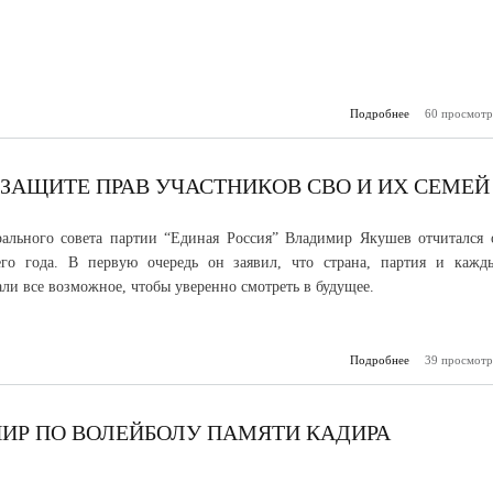
Подробнее
о Уважаемые зе
60 просмотр
все неравн
гр
 ЗАЩИТЕ ПРАВ УЧАСТНИКОВ СВО И ИХ СЕМЕЙ
рального совета партии “Единая Россия” Владимир Якушев отчитался 
его года. В первую очередь он заявил, что страна, партия и кажд
али все возможное, чтобы уверенно смотреть в будущее.
Подробнее
о Приняты 130 
39 просмотр
по защ
участников С
НИР ПО ВОЛЕЙБОЛУ ПАМЯТИ КАДИРА