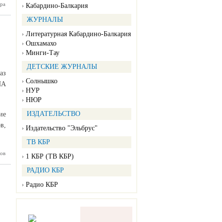
сник из
ра
Кабардино-Балкария
достоен
спасение
ЖУРНАЛЫ
ющих на
водах»
Литературная Кабардино-Балкария
Ошхамахо
Минги-Тау
ДЕТСКИЕ ЖУРНАЛЫ
аз
Солнышко
ИА
НУР
НЮР
ИЗДАТЕЛЬСТВО
ие
в,
Издательство "Эльбрус"
ТВ КБР
 прошел
ов
1 КБР (ТВ КБР)
й показ
ального
РАДИО КБР
ойна за
оликом»
Радио КБР