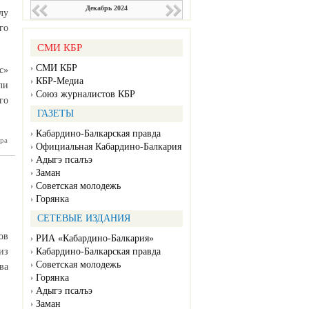
Декабрь 2024
лу
го
СМИ КБР
СМИ КБР
с»
КБР-Медиа
ли
Союз журналистов КБР
го
ГАЗЕТЫ
Кабардино-Балкарская правда
 прошел
ра
Официальная Кабардино-Балкария
лейболу
Адыгэ псалъэ
 Кадира
огенова
Заман
Советская молодежь
Горянка
СЕТЕВЫЕ ИЗДАНИЯ
ов
РИА «Кабардино-Балкария»
из
Кабардино-Балкарская правда
Советская молодежь
ва
Горянка
Адыгэ псалъэ
Заман