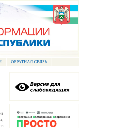
И
ОБРАТНАЯ СВЯЗЬ
из
х,
на