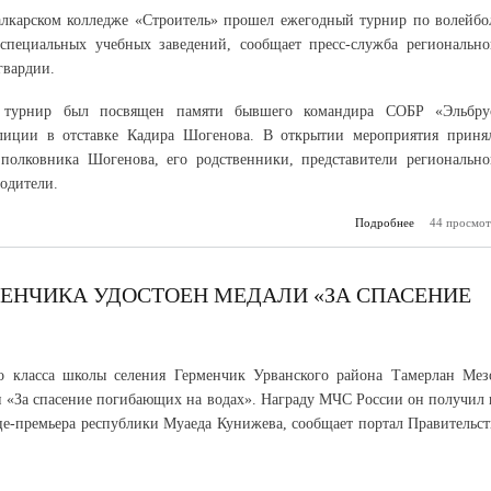
лкарском колледже «Строитель» прошел ежегодный турнир по волейбо
специальных учебных заведений, сообщает пресс-служба регионально
гвардии.
 турнир был посвящен памяти бывшего командира СОБР «Эльбру
лиции в отставке Кадира Шогенова. В открытии мероприятия приня
полковника Шогенова, его родственники, представители регионально
одители.
Подробнее
о В Нальчике
44 просмот
турнир по во
памяти
Ш
ЕНЧИКА УДОСТОЕН МЕДАЛИ «ЗА СПАСЕНИЕ
о класса школы селения Герменчик Урванского района Тамерлан Мез
и «За спасение погибающих на водах». Награду МЧС России он получил 
це-премьера республики Муаеда Кунижева, сообщает портал Правительст