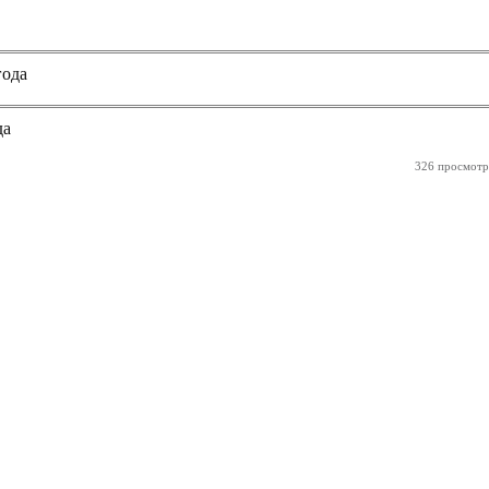
года
да
326 просмотр