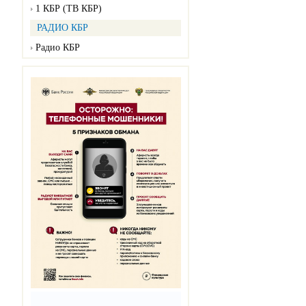
1 КБР (ТВ КБР)
РАДИО КБР
Радио КБР