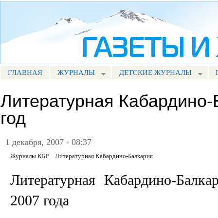
Пе
ос
Портал СМИ КБР
со
ГЛАВНАЯ
ЖУРНАЛЫ
ДЕТСКИЕ ЖУРНАЛЫ
МЕНЮ ПРЕССА
Литературная Кабардино-
год
1 декабря, 2007 - 08:37
Журналы КБР
Литературная Кабардино-Балкария
Литературная Кабардино-Балка
2007 года