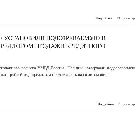
Подробнее
19 просмотр
о В Каб
Б
продо
масштабная 
Е УСТАНОВИЛИ ПОДОЗРЕВАЕМУЮ В
ПРЕДЛОГОМ ПРОДАЖИ КРЕДИТНОГО
уголовного розыска УМВД России «Нальчик» задержали подозреваемую
 млн. рублей под предлогом продажи легкового автомобиля.
Подробнее
7 просмотр
о В 
поли
уст
подозрев
присвоени
под пр
продажи кре
авт