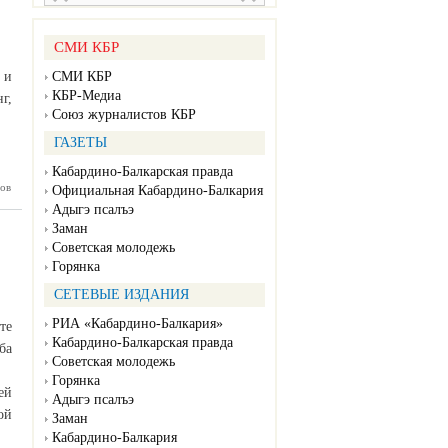
веществ
СМИ КБР
 и
СМИ КБР
КБР-Медиа
г,
Союз журналистов КБР
ГАЗЕТЫ
Кабардино-Балкарская правда
ов
ек Коков
Официальная Кабардино-Балкария
оллектив
Адыгэ псалъэ
нейшего
Заман
ийского
олдинга
Советская молодежь
Горянка
СЕТЕВЫЕ ИЗДАНИЯ
РИА «Кабардино-Балкария»
те
Кабардино-Балкарская правда
ба
Советская молодежь
Горянка
ей
Адыгэ псалъэ
ой
Заман
Кабардино-Балкария