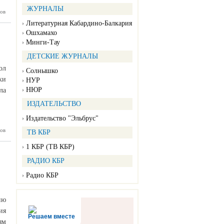
ЖУРНАЛЫ
 районе
ов
бсудили
Литературная Кабардино-Балкария
лактику
Ошхамахо
тивного
я среди
Минги-Тау
олодежи
ДЕТСКИЕ ЖУРНАЛЫ
ол
Солнышко
ки
НУР
НЮР
ла
ИЗДАТЕЛЬСТВО
Издательство "Эльбрус"
льников
ов
ТВ КБР
ами СВО
1 КБР (ТВ КБР)
РАДИО КБР
Радио КБР
ию
ия
Решаем вместе
ям