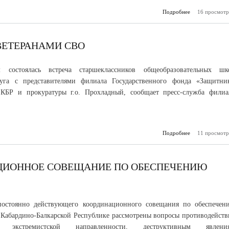
Подробнее
о В Чегемском
16 просмотр
о
профи
деструк
поведени
ВЕТЕРАНАМИ СВО
м
 состоялась встреча старшеклассников общеобразовательных шк
руга с представителями филиала Государственного фонда «Защитни
 КБР и прокуратуры г.о. Прохладный, сообщает пресс-служба филиа
Подробнее
о Встреча шко
11 просмотр
с ветеран
АЦИОННОЕ СОВЕЩАНИЕ ПО ОБЕСПЕЧЕНИЮ
постоянно действующего координационного совещания по обеспечен
 Кабардино-Балкарской Республике рассмотрены вопросы противодейств
ям экстремистской направленности, деструктивным явлени