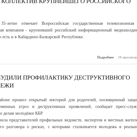
Л КОЛЛЕКТИВ КРУПНЕЙШЕГО РОССИЙСКОГО
взрывчатых 
35-летие отмечает Всероссийская государственная телевизионная
ная компания - крупневший российский информационный медиахолдин
о есть и в Кабардино-Балкарской Республике.
Подробнее
16 просмотр
о Казб
поздравил к
круп
росс
медиах
СУДИЛИ ПРОФИЛАКТИКУ ДЕСТРУКТИВНОГО
ДЕЖИ
айоне прошел открытый лекторий для родителей, посвященный защи
еменных угроз и деструктивных проявлений, сообщает пресс-служ
о делам молодёжи КБР.
нила представителей профильных ведомств, экспертов и местных жител
го разговора о рисках, с которыми сталкивается молодежь в реальн