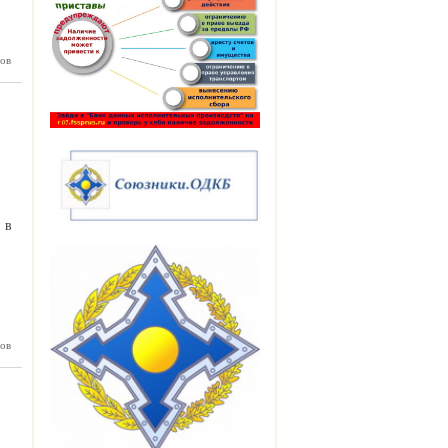
ов
ардино-
алкарии
лжается
стройка
 в
ов
Нальчике
цейские
ановили
аемую в
и денег
едлогом
дитного
омобиля