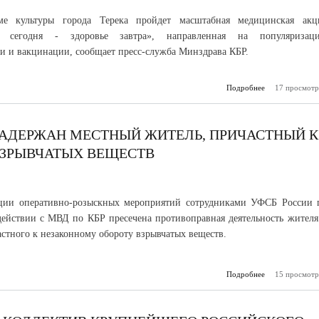
е культуры города Терека пройдет масштабная медицинская акц
а сегодня - здоровье завтра», направленная на популяризац
и и вакцинации, сообщает пресс-служба Минздрава КБР.
Подробнее
17 просмотр
о Жителей Т
района пригла
бесплатный ме
ЗАДЕРЖАН МЕСТНЫЙ ЖИТЕЛЬ, ПРИЧАСТНЫЙ К
ВЗРЫВЧАТЫХ ВЕЩЕСТВ
ации оперативно-розыскных мероприятий сотрудниками УФСБ России 
ействии с МВД по КБР пресечена противоправная деятельность жителя 
астного к незаконному обороту взрывчатых веществ.
Подробнее
15 просмотр
о В Каб
Балкарии з
местный 
прича
незаконному 