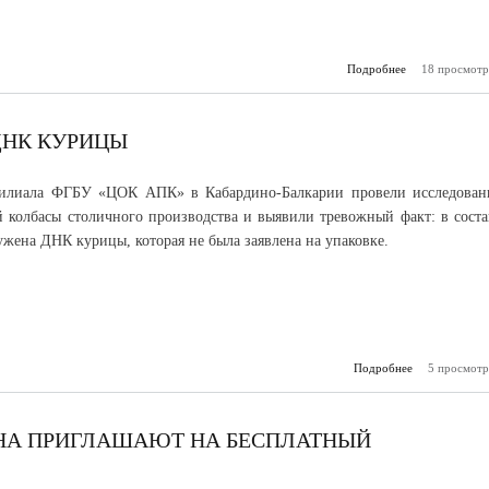
Подробнее
18 просмотр
о Культура
идеологии тер
ДНК КУРИЦЫ
илиала ФГБУ «ЦОК АПК» в Кабардино-Балкарии провели исследован
й колбасы столичного производства и выявили тревожный факт: в соста
ужена ДНК курицы, которая не была заявлена на упаковке.
Подробнее
5 просмотр
о В
обнаруж
НА ПРИГЛАШАЮТ НА БЕСПЛАТНЫЙ