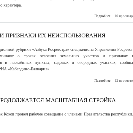
о характера.
Подробнее
19 просмотр
о В КБР
координа
совещ
обес
право
 И ПРИЗНАКИ ИХ НЕИСПОЛЬЗОВАНИЯ
ционной рубрики «Азбука Росреестра» специалисты Управления Росреест
инают о сроках освоения земельных участков и признаках 
ия в населённых пунктах, садовых и огородных участках, сообща
РИА «Кабардино-Балкария».
Подробнее
12 просмотр
о Сроки о
земель и при
неисполь
ПРОДОЛЖАЕТСЯ МАСШТАБНАЯ СТРОЙКА
ек Коков провел рабочее совещание с членами Правительства республики