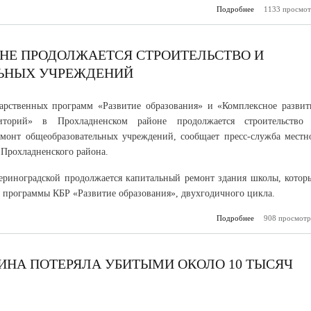
Подробнее
1133 просмот
о В МВД по
итоги второ
операци
Росси
НЕ ПРОДОЛЖАЕТСЯ СТРОИТЕЛЬСТВО И
ЛЬНЫХ УЧРЕЖДЕНИЙ
арственных программ «Развитие образования» и «Комплексное развит
риторий» в Прохладненском районе продолжается строительство
монт общеобразовательных учреждений, сообщает пресс-служба местн
Прохладненского района.
ериноградской продолжается капитальный ремонт здания школы, котор
й программы КБР «Развитие образования», двухгодичного цикла.
Подробнее
908 просмотр
о В Прохлад
районе продо
строите
ка
образова
АИНА ПОТЕРЯЛА УБИТЫМИ ОКОЛО 10 ТЫСЯЧ
учр