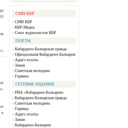
ра
СМИ КБР
НО
СМИ КБР
КБР-Медиа
Союз журналистов КБР
ем
ГАЗЕТЫ
Кабардино-Балкарская правда
тр
 года на
Официальная Кабардино-Балкария
алитики
принято
Адыгэ псалъэ
 тысячи
Заман
нческих
Советская молодежь
решений
Горянка
ых
СЕТЕВЫЕ ИЗДАНИЯ
с-
РИА «Кабардино-Балкария»
Кабардино-Балкарская правда
Советская молодежь
ки
Горянка
 в
Адыгэ псалъэ
Заман
Кабардино-Балкария