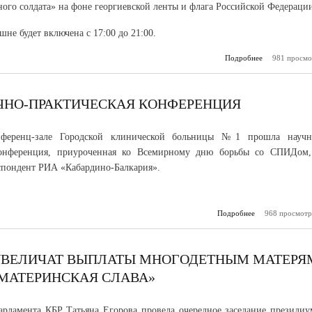
ного солдата» на фоне георгиевской ленты и флага Российской Федераци
шне будет включена с 17:00 до 21:00.
Подробнее
981 просмо
о Телебаш
темат
подсветк
неизвестного
ЧНО-ПРАКТИЧЕСКАЯ КОНФЕРЕНЦИЯ
нференц-зале Городской клинической больницы №1 прошла научн
конференция, приуроченная ко Всемирному дню борьбы со СПИДом,
спондент РИА «Кабардино-Балкария».
Подробнее
968 просмотр
о В Нальчике
научно-практ
конф
УВЕЛИЧАТ ВЫПЛАТЫ МНОГОДЕТНЫМ МАТЕРЯ
МАТЕРИНСКАЯ СЛАВА»
арламента КБР Татьяна Егорова провела очередное заседание президиу