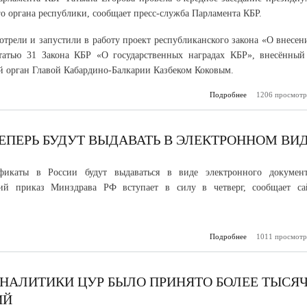
го органа республики, сообщает пресс-служба Парламента КБР.
отрели и запустили в работу проект республиканского закона «О внесен
татью 31 Закона КБР «О государственных наградах КБР», внесённый
й орган Главой Кабардино-Балкарии Казбеком Коковым.
Подробнее
о В Кабардино-Б
1206 просмотр
увеличат 
многодетным м
удостоенным
«Материнская
ЕПЕРЬ БУДУТ ВЫДАВАТЬ В ЭЛЕКТРОННОМ ВИ
фикаты в России будут выдаваться в виде электронного документ
ий приказ Минздрава РФ вступает в силу в четверг, сообщает са
Подробнее
о Родовые серт
1011 просмотр
теперь будут вы
электронн
АНАЛИТИКИ ЦУР БЫЛО ПРИНЯТО БОЛЕЕ ТЫСЯ
ИЙ