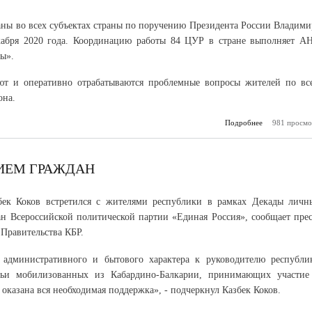
ны во всех субъектах страны по поручению Президента России Владими
кабря 2020 года. Координацию работы 84 ЦУР в стране выполняет А
ы».
ют и оперативно отрабатываются проблемные вопросы жителей по вс
она.
Подробнее
981 просмо
о За два
основе ан
ЦУР было 
более
управле
РИЕМ ГРАЖДАН
бек Коков встретился с жителями республики в рамках Декады личн
н Всероссийской политической партии «Единая Россия», сообщает прес
 Правительства КБР.
 административного и бытового характера к руководителю республи
мьи мобилизованных из Кабардино-Балкарии, принимающих участие
оказана вся необходимая поддержка», - подчеркнул Казбек Коков.