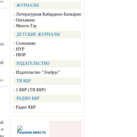
ов
в провел
ЖУРНАЛЫ
граждан
Литературная Кабардино-Балкария
Ошхамахо
Минги-Тау
ДЕТСКИЕ ЖУРНАЛЫ
Солнышко
на
НУР
НЮР
ий
ИЗДАТЕЛЬСТВО
Издательство "Эльбрус"
ра
ый штаб
ТВ КБР
телей и
блюдать
1 КБР (ТВ КБР)
тики от
авируса
РАДИО КБР
Радио КБР
ый
 и
Решаем вместе
ва