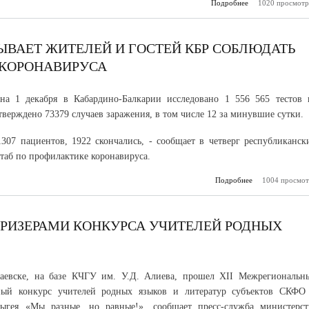
Подробнее
1020 просмотр
о Казбек Коко
прием 
ЫВАЕТ ЖИТЕЛЕЙ И ГОСТЕЙ КБР СОБЛЮДАТЬ
 КОРОНАВИРУСА
на 1 декабря в Кабардино-Балкарии исследовано 1 556 565 тестов 
верждено 73379 случаев заражения, в том числе 12 за минувшие сутки.
307 пациентов, 1922 скончались, - сообщает в четверг республиканск
аб по профилактике коронавируса.
Подробнее
1004 просмот
о Оперативн
призывает жи
гостей КБР со
меры профилак
корон
ПРИЗЕРАМИ КОНКУРСА УЧИТЕЛЕЙ РОДНЫХ
чаевске, на базе КЧГУ им. У.Д. Алиева, прошел XII Межрегиональн
ный конкурс учителей родных языков и литератур субъектов СКФО
ыгея «Мы разные, но равные!», сообщает пресс-служба министерст