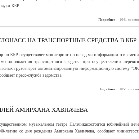
науки КБР.
Подробнее
1041 просмо
о Педагоги
стали пр
конкурса у
родных
ЛОНАСС НА ТРАНСПОРТНЫЕ СРЕДСТВА В КБР
ор по КБР осуществляет мониторинг по передачи информации о времени
 местоположения транспортного средства при осуществлении перевоз
пасных грузовчерез автоматизированную информационную систему "ЭР
общает пресс-служба ведомства.
Подробнее
1051 просмо
о Тре
установки 
на транс
средст
ИЛЕЙ АМИРХАНА ХАВПАЧЕВА
сударственном музыкальном театре Нальчикасостоится юбилейный вече
40-летию со дня рождения Амирхана Хавпачева, сообщает министерст