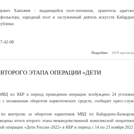
дович Хавпачев - выдающийся поэт-песенник, хранитель адыгско
фольклора, народный поэт и заслуженный деятель искусств Кабардин
публики.
77-42-08.
Подробнее
1019 просмотр
о В Нальчике
юбилей А
Ха
 ВТОРОГО ЭТАПА ОПЕРАЦИИ «ДЕТИ
МВД по КБР в период проведения операции возбуждено 24 уголовн
х с незаконным оборотом наркотических средств, сообщает пресс-служ
по контролю за оборотом наркотиков МВД по Кабардино-Балкарск
ведены итоги второго этапа межведомственной комплексной оперативн
й операции «Дети России-2022» в КБР в период с 14 по 23 ноября 2022 