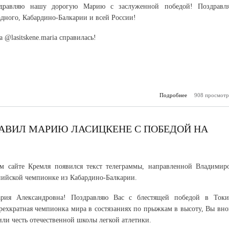
здравляю нашу дорогую Марию с заслуженной победой! Поздравл
дного, Кабардино-Балкарии и всей России!
@lasitskene.maria справилась!
Подробнее
о Глава КБР п
908 просмотр
Марию Ла
РАВИЛ МАРИЮ ЛАСИЦКЕНЕ С ПОБЕДОЙ НА
м сайте Кремля появился текст телеграммы, направленной Владимир
ийской чемпионке из Кабардино-Балкарии.
рия Александровна! Поздравляю Вас с блестящей победой в Токи
рехкратная чемпионка мира в состязаниях по прыжкам в высоту, Вы вно
ли честь отечественной школы легкой атлетики.