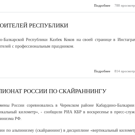
Подробнее
788 просмотр
о Президент
поздрави
Ласицкене с по
Олимпиаде 
РОИТЕЛЕЙ РЕСПУБЛИКИ
о-Балкарской Республики Казбек Коков на своей странице в Инстагра
ителей с профессиональным праздником.
Подробнее
о Глава КБР п
814 просмотр
строителей рес
МПИОНАТ РОССИИ ПО СКАЙРАННИНГУ
мены России соревновались в Черекском районе Кабардино-Балкарии
тикальный километр», - сообщили РИА КБР в воскресенье в пресс-служ
пинизма РФ.
ии по альпинизму (скайраннинг) в дисциплине «вертикальный километ