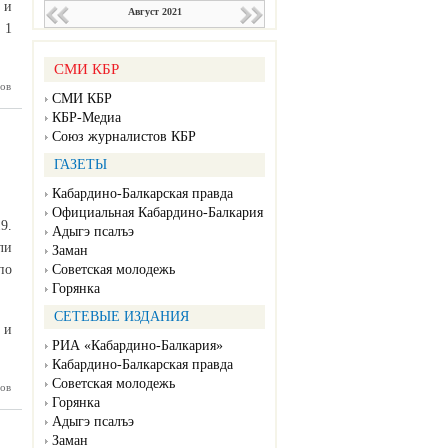
 и
Август 2021
 1
СМИ КБР
 прошел
ов
СМИ КБР
ссии по
аннингу
КБР-Медиа
Союз журналистов КБР
ГАЗЕТЫ
Кабардино-Балкарская правда
Официальная Кабардино-Балкария
9.
Адыгэ псалъэ
ли
Заман
по
Советская молодежь
Горянка
СЕТЕВЫЕ ИЗДАНИЯ
 и
РИА «Кабардино-Балкария»
Кабардино-Балкарская правда
Советская молодежь
 штаб в
ов
Горянка
ятельно
блюдать
Адыгэ псалъэ
тики от
Заман
авируса