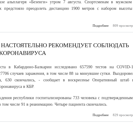
базе альплагеря «Безенги» утром 7 августа. Спортсменам в мужском
ах предстояло преодолеть дистанцию 1900 метров с набором высоты
Подробнее
о В горах КБР
809 просмотр
Чемпионат Ро
скайр
Р НАСТОЯТЕЛЬНО РЕКОМЕНДУЕТ СОБЛЮДАТЬ
 КОРОНАВИРУСА
ста в Кабардино-Балкарии исследовано 657590 тестов на COVID-1
7706 случаев заражения, в том числе 88 за минувшие сутки. Выздорове
а, 630 скончались, - сообщает в воскресенье Оперативный штаб 
оронавируса в КБР.
дения республики госпитализированы 733 человека с подтвержденным
том числе 91 в реанимацию. Четыре пациента скончались.
Подробнее
о Оперативный
829 просмотр
КБР насто
рекомендует со
меры профилак
корон