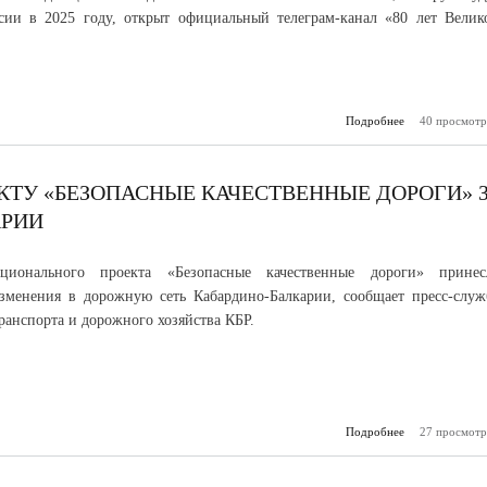
сии в 2025 году, открыт официальный телеграм-канал «80 лет Велик
Подробнее
о К 80-летию
40 просмотр
в
Отечественно
открыт спец
телегр
КТУ «БЕЗОПАСНЫЕ КАЧЕСТВЕННЫЕ ДОРОГИ» 
АРИИ
ационального проекта «Безопасные качественные дороги» принес
зменения в дорожную сеть Кабардино-Балкарии, сообщает пресс-служ
ранспорта и дорожного хозяйства КБР.
Подробнее
27 просмотр
о Итоги р
нац
«Без
качественные 