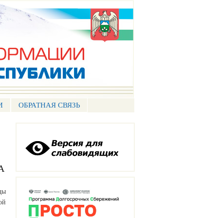
И
ОБРАТНАЯ СВЯЗЬ
А
ды
ой