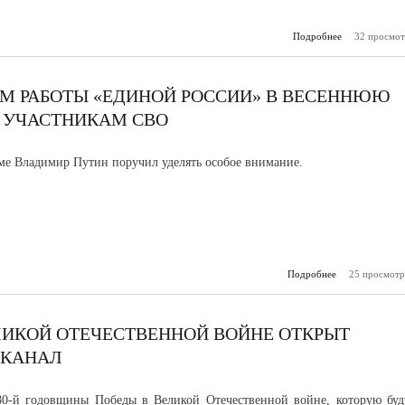
Подробнее
о Семья из 
32 просмот
стала фин
всеросс
к
М РАБОТЫ «ЕДИНОЙ РОССИИ» В ВЕСЕННЮЮ
 УЧАСТНИКАМ СВО
ме Владимир Путин поручил уделять особое внимание.
Подробнее
25 просмотр
о О
направлением
«Единой Ро
весеннюю
станет
ЕЛИКОЙ ОТЕЧЕСТВЕННОЙ ВОЙНЕ ОТКРЫТ
участни
-КАНАЛ
80-й годовщины Победы в Великой Отечественной войне, которую буд