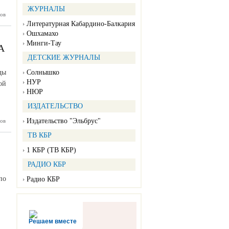
ЖУРНАЛЫ
ов
ардино-
алкарии
Литературная Кабардино-Балкария
лжается
Ошхамахо
лизация
Минги-Тау
ийского
А
игаторы
ДЕТСКИЕ ЖУРНАЛЫ
детства»
ды
Солнышко
НУР
ой
НЮР
ИЗДАТЕЛЬСТВО
Издательство "Эльбрус"
ов
Нальчика
алистом
ТВ КБР
ийского
онкурса
1 КБР (ТВ КБР)
РАДИО КБР
по
Радио КБР
Решаем вместе