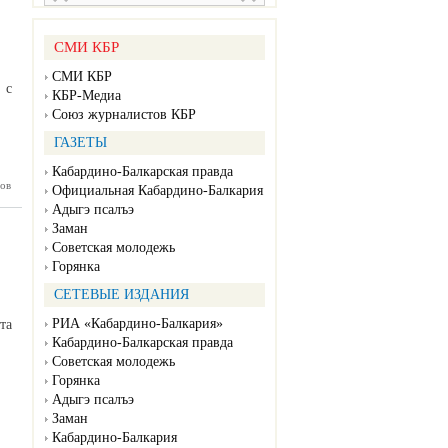
бардино-
алкарии
СМИ КБР
СМИ КБР
 с
КБР-Медиа
Союз журналистов КБР
ГАЗЕТЫ
Кабардино-Балкарская правда
ов
я - День
Официальная Кабардино-Балкария
зования
Адыгэ псалъэ
венного
сийской
Заман
дерации
Советская молодежь
Горянка
СЕТЕВЫЕ ИЗДАНИЯ
РИА «Кабардино-Балкария»
та
Кабардино-Балкарская правда
Советская молодежь
Горянка
Адыгэ псалъэ
Заман
Кабардино-Балкария