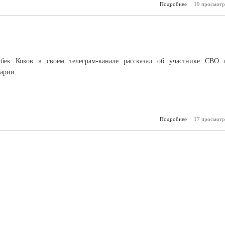
Подробнее
о Минимизация
19 просмотр
мошенн
бек Коков в своем телеграм-канале рассказал об участнике СВО 
арии.
Подробнее
о За нами – на
17 просмотр