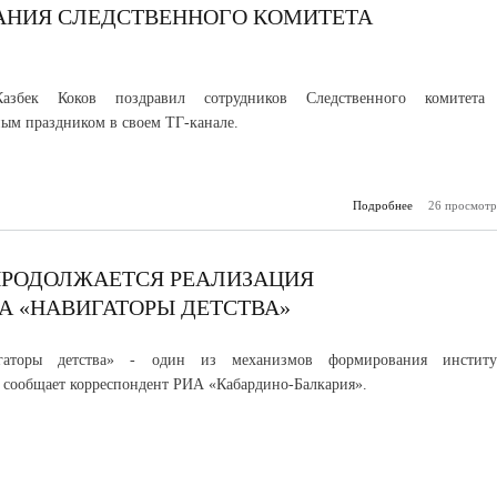
за 6 лет в Ка
ОВАНИЯ СЛЕДСТВЕННОГО КОМИТЕТА
Б
збек Коков поздравил сотрудников Следственного комитета
ым праздником в своем ТГ-канале.
Подробнее
26 просмотр
о 15 январ
обра
Следст
комитета Рос
Фе
ПРОДОЛЖАЕТСЯ РЕАЛИЗАЦИЯ
А «НАВИГАТОРЫ ДЕТСТВА»
гаторы детства» - один из механизмов формирования институ
, сообщает корреспондент РИА «Кабардино-Балкария».