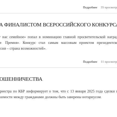
Подробнее
35 просмотр
о В Каб
Б
продо
реа
Всеросс
ЛА ФИНАЛИСТОМ ВСЕРОССИЙСКОГО КОНКУРС
проекта «Нав
у нас семейное» попал в номинацию главной просветительской награ
е. Премия». Конкурс стал самым массовым проектом президентск
сия – страна возможностей».
Подробнее
11 просмотр
о Семья из 
стала фин
всеросс
к
МОШЕННИЧЕСТВА
реестра по КБР информирует о том, что с 13 января 2025 года сделки 
имости между гражданами должны быть заверены нотариусом.