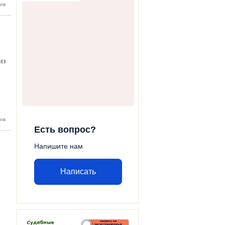
 рисков
ов
ичества
из
ша земля
ов
Есть вопрос?
Напишите нам
Написать