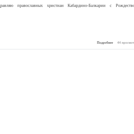
дравляю православных христиан Кабардино-Балкарии с Рождеств
Подробнее
о Поздравлени
44 просмот
КБР Казбека 
Рож
Хр