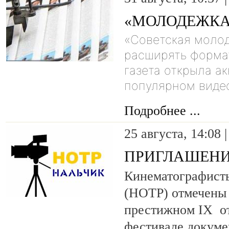
«МОЛОДЕЖКА
«Советская моло
расширять формат
газета открыла а
популярном видео
Подробнее ...
25 августа, 14:08 
ПРИГЛАШЕНИ
Кинематографист
(НОТР) отмечены
престижном IX о
фестивале докум