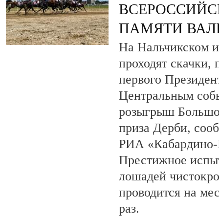
ВСЕРОССИЙС
ПАМЯТИ ВАЛ
На Нальчикском и
проходят скачки,
первого Президен
Центральным собы
розыгрыш Большо
приза Дерби, соо
РИА «Кабардино-
Престижное испыт
лошадей чистокро
проводится на ме
раз.