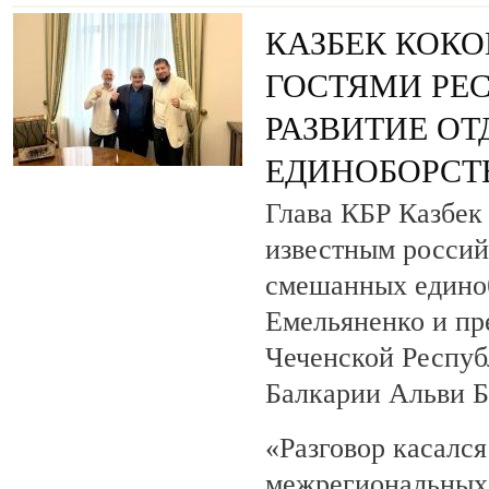
КАЗБЕК КОКО
ГОСТЯМИ РЕ
РАЗВИТИЕ О
ЕДИНОБОРСТ
Глава КБР Казбек 
известным росси
смешанных едино
Емельяненко и пр
Чеченской Респуб
Балкарии Альви 
«Разговор касалс
межрегиональных 