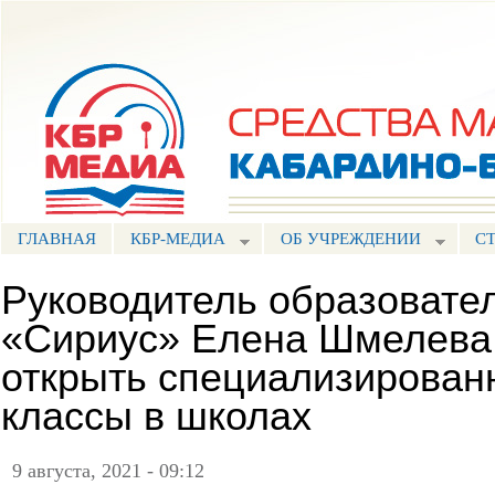
Пе
ос
Портал СМИ КБР
со
ГЛАВНАЯ
КБР-МЕДИА
ОБ УЧРЕЖДЕНИИ
С
Руководитель образовате
«Сириус» Елена Шмелева
открыть специализирован
классы в школах
9 августа, 2021 - 09:12