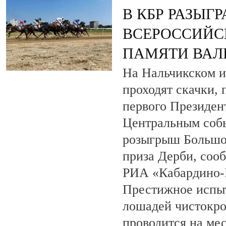
В КБР РАЗЫГ
ВСЕРОССИЙС
ПАМЯТИ ВАЛ
На Нальчикском и
проходят скачки,
первого Президен
Центральным собы
розыгрыш Большо
приза Дерби, соо
РИА «Кабардино-
Престижное испыт
лошадей чистокро
проводится на ме