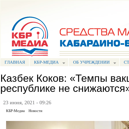
Пе
ос
Портал СМИ КБР
со
ГЛАВНАЯ
КБР-МЕДИА
ОБ УЧРЕЖДЕНИИ
С
Казбек Коков: «Темпы вак
республике не снижаются
23 июня, 2021 - 09:26
КБР-Медиа
Новости