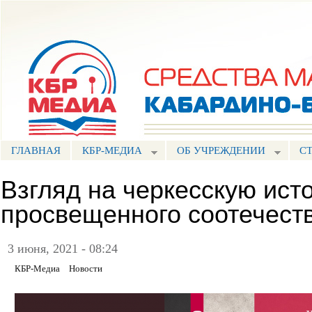
Пе
ос
Портал СМИ КБР
со
ГЛАВНАЯ
КБР-МЕДИА
ОБ УЧРЕЖДЕНИИ
С
Взгляд на черкесскую ист
просвещенного соотечест
3 июня, 2021 - 08:24
КБР-Медиа
Новости