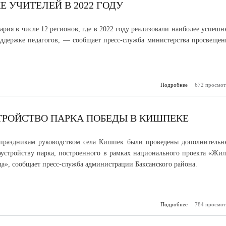
Е УЧИТЕЛЕЙ В 2022 ГОДУ
ария в числе 12 регионов, где в 2022 году реализовали наиболее успешн
ддержке педагогов, — сообщает пресс-служба министерства просвещен
Подробнее
о Кабардино-Б
672 просмот
в числе 12 р
показавших 
резул
поддержке учи
РОЙСТВО ПАРКА ПОБЕДЫ В КИШПЕКЕ
20
праздникам руководством села Кишпек были проведены дополнительн
оустройству парка, построенного в рамках национального проекта «Жил
да», сообщает пресс-служба администрации Баксанского района.
Подробнее
784 просмот
о Продо
благоуст
Парка П