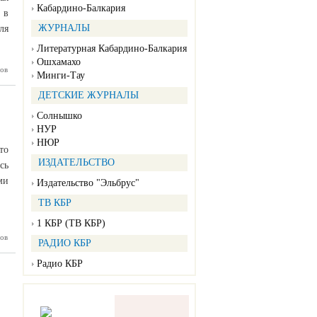
Кабардино-Балкария
 в
ЖУРНАЛЫ
ля
Литературная Кабардино-Балкария
Ошхамахо
егионах
ов
Минги-Тау
 система
твенных
ДЕТСКИЕ ЖУРНАЛЫ
данных
Солнышко
НУР
НЮР
то
ИЗДАТЕЛЬСТВО
сь
ми
Издательство "Эльбрус"
ТВ КБР
1 КБР (ТВ КБР)
обороны
ов
РАДИО КБР
 объемы
закупок
Радио КБР