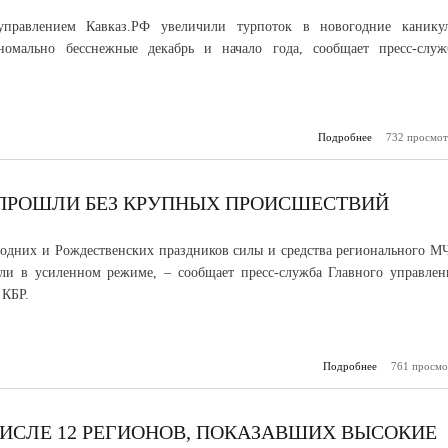
управлением Кавказ.РФ увеличили турпоток в новогодние канику
номально бесснежные декабрь и начало года, сообщает пресс-служ
Подробнее
732 просмот
о Горные 
Кавказ.РФ п
новогодние к
больше 10
ПРОШЛИ БЕЗ КРУПНЫХ ПРОИСШЕСТВИЙ
одних и Рождественских праздников силы и средства регионального М
ли в усиленном режиме, – сообщает пресс-служба Главного управлен
 КБР.
Подробнее
761 просмо
о Нов
праздники
без 
проис
ЧИСЛЕ 12 РЕГИОНОВ, ПОКАЗАВШИХ ВЫСОКИЕ