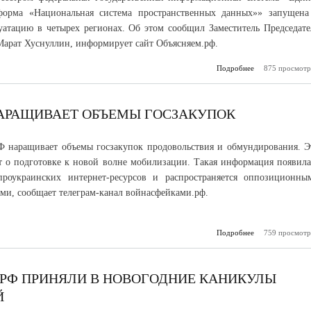
форма «Национальная система пространственных данных»» запущена
атацию в четырех регионах. Об этом сообщил Заместитель Председате
Марат Хуснуллин, информирует сайт Объясняем.рф.
Подробнее
о В четырех р
875 просмотр
заработала
пространс
АРАЩИВАЕТ ОБЪЕМЫ ГОСЗАКУПОК
 наращивает объемы госзакупок продовольствия и обмундирования. Э
т о подготовке к новой волне мобилизации. Такая информация появила
роукраинских интернет-ресурсов и распространяется оппозиционны
ами, сообщает телеграм-канал войнасфейками.рф.
Подробнее
о Фейк: Мин
759 просмотр
РФ наращивает
гос
.РФ ПРИНЯЛИ В НОВОГОДНИЕ КАНИКУЛЫ
Й