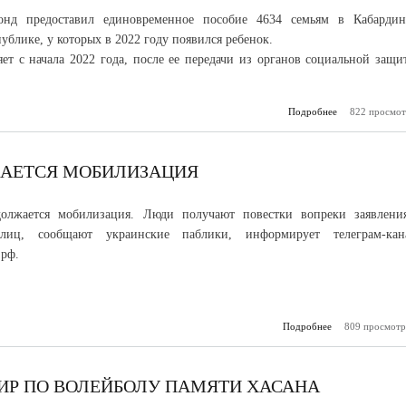
нд предоставил единовременное пособие 4634 семьям в Кабардин
ублике, у которых в 2022 году появился ребенок.
т с начала 2022 года, после ее передачи из органов социальной защи
Подробнее
822 просмот
о 4634 се
получили 
ЖАЕТСЯ МОБИЛИЗАЦИЯ
олжается мобилизация. Люди получают повестки вопреки заявлени
лиц, сообщают украинские паблики, информирует телеграм-кан
рф.
Подробнее
809 просмотр
о Фейк: 
продо
моби
ИР ПО ВОЛЕЙБОЛУ ПАМЯТИ ХАСАНА