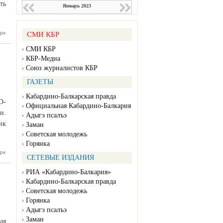
ть
Январь 2023
ра
ельство
СМИ КБР
00 мест
Чегеме в
СМИ КБР
ем году
КБР-Медиа
Союз журналистов КБР
ГАЗЕТЫ
Кабардино-Балкарская правда
D-
Официальная Кабардино-Балкария
и.
Адыгэ псалъэ
ик
Заман
Советская молодежь
Горянка
 штаб в
ра
СЕТЕВЫЕ ИЗДАНИЯ
ятельно
мендует
РИА «Кабардино-Балкария»
ть меры
овидной
Кабардино-Балкарская правда
лактики
Советская молодежь
Горянка
Адыгэ псалъэ
Заман
ая