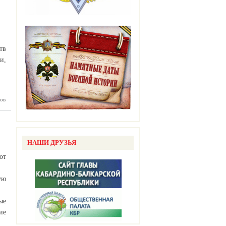
тв
и,
ов
е школы
публики
и новые
кальные
рументы
НАШИ ДРУЗЬЯ
от
ую
ые
ие