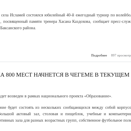
 села Исламей состоялся юбилейный 40-й ежегодный турнир по волейбо
в, посвященный памяти тренера Хасана Каздохова, сообщает пресс-служ
Баксанского района.
Подробнее
897 просмотр
о В Исламее
турнир по во
памяти
Ка
 800 МЕСТ НАЧНЕТСЯ В ЧЕГЕМЕ В ТЕКУЩЕМ
удет возведен в рамках национального проекта «Образование».
ние будет состоять из нескольких сообщающихся между собой корпусо
большой актовый зал, столовая и пищеблок, учебные и компьютерн
ртивных зала для разных возрастных групп, собственное футбольное поле