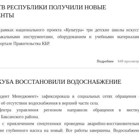
ТВ РЕСПУБЛИКИ ПОЛУЧИЛИ НОВЫЕ
ЕНТЫ
рамках национального проекта «Культура» три детские школы искусс
ыкальными инструментами, оборудованием и учебными материалам
ортале Правительства КБР.
Подробнее
649 просмотр
о Детски
искусств рес
получил
музы
инст
. КУБА ВОССТАНОВИЛИ ВОДОСНАБЖЕНИЕ
дент Менеджмент» зафиксировала в социальных сетях обращения 
 об отсутствии водоснабжения в верхней части села.
Центра управления регионом направили обращения в местн
Баксанского района.
 с привлечением спецтехники проведены аварийно-восстановительн
не глубинного насоса на новый. Все работы завершены. Водоснабжен