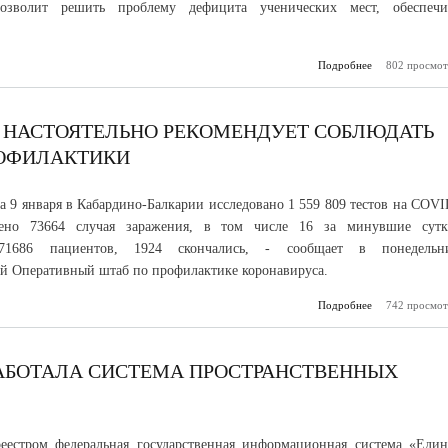
позволит решить проблему дефицита ученических мест, обеспечи
Подробнее
802 просмот
о Строит
школы на 8
начнется в 
текущ
Р НАСТОЯТЕЛЬНО РЕКОМЕНДУЕТ СОБЛЮДАТЬ
ОФИЛАКТИКИ
а 9 января в Кабардино-Балкарии исследовано 1 559 809 тестов на COVI
дено 73664 случая заражения, в том числе 16 за минувшие сутк
71686 пациентов, 1924 скончались, - сообщает в понедельн
й Оперативный штаб по профилактике коронавируса.
Подробнее
о Оперативный
742 просмот
КБР насто
реко
соблюда
антик
РАБОТАЛА СИСТЕМА ПРОСТРАНСТВЕННЫХ
профи
еестром федеральная государственная информационная система «Един