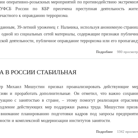
ции оперативно-розыскных мероприятий по противодействию экстремиз
 УФСБ России по КБР пресечена преступная деятельность жите
ичастного к оправданию терроризма.
анным, 39-летний уроженец г. Нальчика, используя анонимную страниц
в одной из социальных сетей материалы, содержащие признаки публичн
кой деятельности, публичное оправдание терроризма или его пропаганд
Подробнее
980 просмотр
о Воз
уголовно
отношении жите
оправды
нападение терр
А В РОССИИ СТАБИЛЬНАЯ
на город Н
октябре 20
стр Михаил Мишустин призвал проанализировать действующие ме
сиян и проработать дополнительные. Он отметил, что важно сохрани
уацию с занятостью в стране, – этому помогут реализация отраслев
родление действующих мер поддержки рынка труда. Мишустин призв
е внимание планированию подготовки кадров под запросы предприяти
ности и комплексной модернизации институтов занятости.
Подробнее
1342 просмот
о Ситуация н
труда 