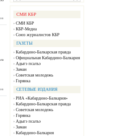
СМИ КБР
а ЦУР в
ов
 Нальчик
СМИ КБР
 крышки
КБР-Медиа
люков
Союз журналистов КБР
ГАЗЕТЫ
Кабардино-Балкарская правда
Официальная Кабардино-Балкария
ала
Адыгэ псалъэ
Заман
Советская молодежь
Горянка
истрация
ов
СЕТЕВЫЕ ИЗДАНИЯ
нальную
молодых
РИА «Кабардино-Балкария»
 России
Кабардино-Балкарская правда
игория»
Советская молодежь
Горянка
Адыгэ псалъэ
Заман
Кабардино-Балкария