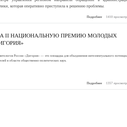
лики, которая оперативно приступила к решению проблемы.
Подробнее
о После сигнал
1410 просмотр
г.о.
восстанавливают
НА II НАЦИОНАЛЬНУЮ ПРЕМИЮ МОЛОДЫХ
ИГОРИЯ»
итологов России «Дигория» — это площадка для объединения интеллектуального потенци
елей в области общественно-политических наук.
Подробнее
о Началась рег
1357 просмотр
на II Нацио
премию 
политологов
«Д