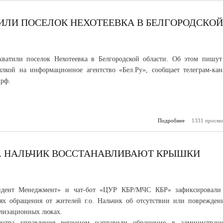
ста
ТИЛИ ПОСЕЛОК НЕХОТЕЕВКА В БЕЛГОРОДСКОЙ
ватили поселок Нехотеевка в Белгородской области. Об этом пишут
ылкой на информационное агентство «Бел.Ру», сообщает телеграм-кан
рф.
Подробнее
1331 просмо
о Фейк: Бо
захватили
Нехо
Белгородской 
.О. НАЛЬЧИК ВОССТАНАВЛИВАЮТ КРЫШКИ
идент Менеджмент» и чат-бот «ЦУР КБР/МЧС КБР» зафиксировали
ях обращения от жителей г.о. Нальчик об отсутствии или поврежден
ализационных люках.
ентра управления регионом направили обращение в администрац