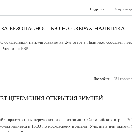
Подробнее
о Виртуальная э
1150 просмотр
«Подвиг 
 ЗА БЕЗОПАСНОСТЬЮ НА ОЗЕРАХ НАЛЬЧИКА
 осуществили патрулирование на 2-м озере в Нальчике, сообщает прес
России по КБР.
Подробнее
954 просмот
о Сотрудн
с
безопасно
озерах 
ДЕТ ЦЕРЕМОНИЯ ОТКРЫТИЯ ЗИМНЕЙ
дёт торжественная церемония открытия зимних Олимпийских игр — 20
мония начнётся в 15:00 по московскому времени. Участие в ней примут 