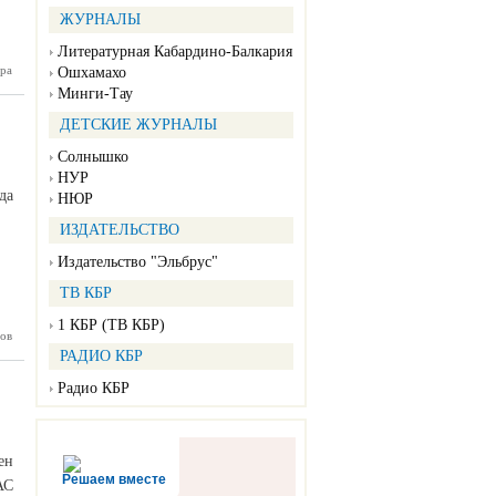
ЖУРНАЛЫ
Литературная Кабардино-Балкария
ра
в Пекине
Ошхамахо
ремония
Минги-Тау
 зимней
ды-2022
ДЕТСКИЕ ЖУРНАЛЫ
Солнышко
НУР
да
НЮР
ИЗДАТЕЛЬСТВО
Издательство "Эльбрус"
ТВ КБР
1 КБР (ТВ КБР)
ов
Кишпеке
нтируют
РАДИО КБР
опровод
Радио КБР
ен
Решаем вместе
АС