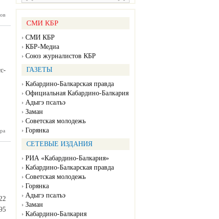
кскурсия
ов
народа»
СМИ КБР
СМИ КБР
КБР-Медиа
Союз журналистов КБР
ГАЗЕТЫ
с-
Кабардино-Балкарская правда
Официальная Кабардино-Балкария
Адыгэ псалъэ
Заман
Советская молодежь
Горянка
ра
ики МЧС
ледят за
СЕТЕВЫЕ ИЗДАНИЯ
стью на
Нальчика
РИА «Кабардино-Балкария»
Кабардино-Балкарская правда
Советская молодежь
Горянка
Адыгэ псалъэ
22
Заман
95
Кабардино-Балкария