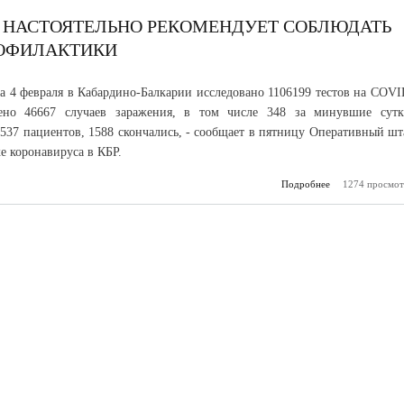
Р НАСТОЯТЕЛЬНО РЕКОМЕНДУЕТ СОБЛЮДАТЬ
ОФИЛАКТИКИ
а 4 февраля в Кабардино-Балкарии исследовано 1106199 тестов на COVI
ено 46667 случаев заражения, в том числе 348 за минувшие сутк
537 пациентов, 1588 скончались, - сообщает в пятницу Оперативный шт
е коронавируса в КБР.
Подробнее
о Оперативный
1274 просмот
КБР насто
рекомендует со
меры антик
профи