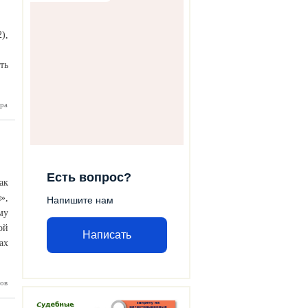
),
ть
ра
я сеть в
ла цены
родукты
Есть вопрос?
ак
»,
Напишите нам
му
ой
Написать
ах
ов
 ЦИФРЫ
дование
ератак»