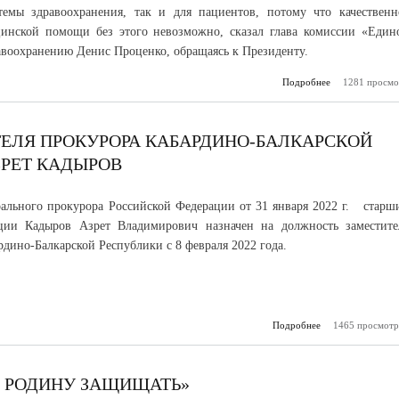
темы здравоохранения, так и для пациентов, потому что качественн
цинской помощи без этого невозможно, сказал глава комиссии «Един
авоохранению Денис Проценко, обращаясь к Президенту.
Подробнее
1281 просмо
о Владими
поддержал ини
о дистан
продаже реце
ЕЛЯ ПРОКУРОРА КАБАРДИНО-БАЛКАРСКОЙ
ЗРЕТ КАДЫРОВ
ального прокурора Российской Федерации от 31 января 2022 г. старш
ции Кадыров Азрет Владимирович назначен на должность заместите
рдино-Балкарской Республики с 8 февраля 2022 года.
Подробнее
1465 просмотр
о На до
заместителя пр
Кабардино-Бал
Республики н
Азрет 
- РОДИНУ ЗАЩИЩАТЬ»