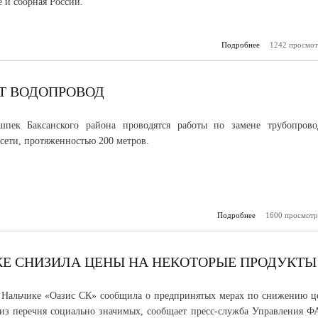
е и сборная России.
Подробнее
1242 просмот
о Сегодня 
пройдет це
открытия
Олимпиа
Т ВОДОПРОВОД
пек Баксанского района проводятся работы по замене трубопрово
сети, протяженностью 200 метров.
Подробнее
1600 просмотр
о В 
ремо
вод
ИКЕ СНИЗИЛА ЦЕНЫ НА НЕКОТОРЫЕ ПРОДУКТЫ
в Нальчике «Оазис СК» сообщила о предпринятых мерах по снижению ц
 из перечня социально значимых, сообщает пресс-служба Управления Ф