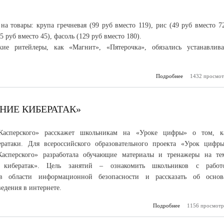
а товары: крупа гречневая (99 руб вместо 119), рис (49 руб вместо 72
5 руб вместо 45), фасоль (129 руб вместо 180).
кие ритейлеры, как «Магнит», «Пятерочка», обязались устанавлива
Подробнее
1432 просмот
о Торгова
Нальчике снизи
на некоторые п
НИЕ КИБЕРАТАК»
 Касперского» расскажет школьникам на «Уроке цифры» о том, к
ератаки. Для всероссийского образовательного проекта «Урок цифры
Касперского» разработала обучающие материалы и тренажеры на те
е кибератак». Цель занятий – ознакомить школьников с работ
 в области информационной безопасности и рассказать об основ
едения в интернете.
Подробнее
1156 просмотр
о УРОК
«Иссле
киб