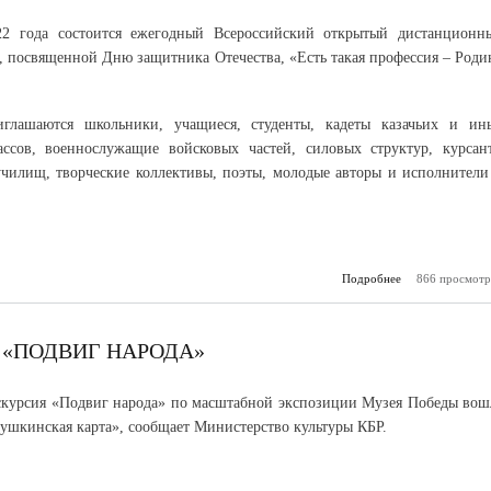
22 года состоится ежегодный Всероссийский открытый дистанционн
рс, посвященной Дню защитника Отечества, «Есть такая профессия – Роди
глашаются школьники, учащиеся, студенты, кадеты казачьих и ин
ассов, военнослужащие войсковых частей, силовых структур, курсан
чилищ, творческие коллективы, поэты, молодые авторы и исполнители
Подробнее
866 просмотр
о «ЕСТЬ
ПРОФЕ
РОДИНУ ЗАЩ
 «ПОДВИГ НАРОДА»
скурсия «Подвиг народа» по масштабной экспозиции Музея Победы вош
ушкинская карта», сообщает Министерство культуры КБР.