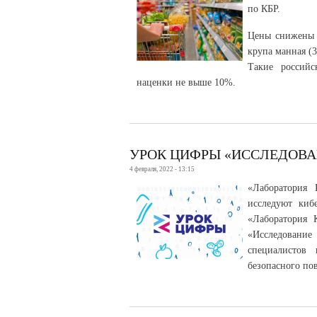
по КБР.
Цены снижены н
крупа манная (3
Такие российс
наценки не выше 10%.
УРОК ЦИФРЫ «ИССЛЕДОВА
4 февраля, 2022 - 13:15
«Лаборатория
исследуют киб
«Лаборатория 
«Исследовани
специалистов
безопасного пов