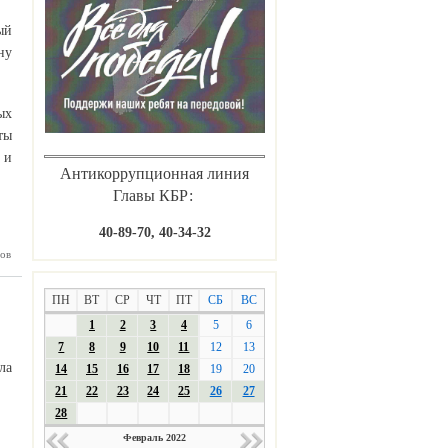
ый
ну
ых
ты
 и
Антикоррупционная линия
Главы КБР:
40-89-70, 40-34-32
ов
 ТАКАЯ
ССИЯ -
ИЩАТЬ»
ПН
ВТ
СР
ЧТ
ПТ
СБ
ВС
1
2
3
4
5
6
7
8
9
10
11
12
13
ла
14
15
16
17
18
19
20
21
22
23
24
25
26
27
28
Февраль 2022