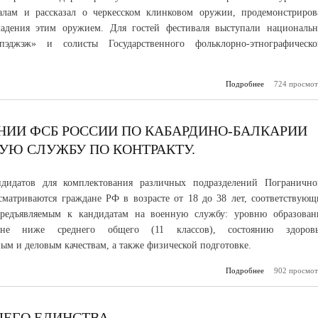
алам и рассказал о черкесском клинковом оружии, продемонстриров
ладения этим оружием. Для гостей фестиваля выступали национальн
пэджэж» и солисты Государственного фольклорно-этнографическо
Подробнее
724 просмот
о 
кинофе
«Кабардино-Б
– 100»
НИИ ФСБ РОССИИ ПО КАБАРДИНО-БАЛКАРИИ
УЮ СЛУЖБУ ПО КОНТРАКТУ.
ндидатов для комплектования различных подразделений Погранично
сматриваются граждане РФ в возрасте от 18 до 38 лет, соответствующ
предъявляемым к кандидатам на военную службу: уровню образован
 не ниже среднего общего (11 классов), состоянию здоровь
ым и деловым качествам, а также физической подготовке.
Подробнее
902 просмот
о В Погр
управле
России по Каб
Балкарии
набор на 
ШЕГО ЕДИНСТВА