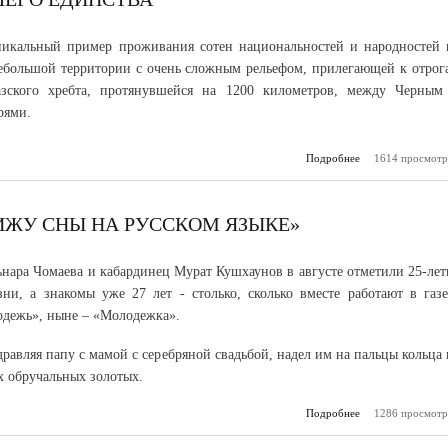
службу по ко
никальный пример проживания сотен национальностей и народностей 
ебольшой территории с очень сложным рельефом, прилегающей к отрог
азского хребта, протянувшейся на 1200 километров, между Черным
рями.
Подробнее
1614 просмотр
о Наши корни
нашего е
ИЖУ СНЫ НА РУССКОМ ЯЗЫКЕ»
ьнара Чомаева и кабардинец Мурат Кушхаунов в августе отметили 25-лет
ни, а знакомы уже 27 лет - столько, сколько вместе работают в газе
одежь», ныне – «Молодежка».
равляя папу с мамой с серебряной свадьбой, надел им на пальцы кольца 
х обручальных золотых.
Подробнее
о Г. Чомаева: 
1286 просмотр
вижу сны на 