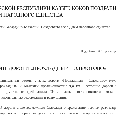
РСКОЙ РЕСПУБЛИКИ КАЗБЕК КОКОВ ПОЗДРАВ
М НАРОДНОГО ЕДИНСТВА
ли Кабардино-Балкарии! Поздравляю вас с Днем народного единства!
Подробнее
865 просмотр
о Глава Ка
Балкарской Рес
Казбек Коков п
жителей ре
Днем на
НТ ДОРОГИ «ПРОХЛАДНЫЙ – ЭЛЬХОТОВО»⠀
е
капитальный ремонт участка дороги «Прохладный – Эльхотово» меж
рохладным и Майским протяженностью 9,4 км. Состояние дороги 
ло нормативным требованиям. Из-за высокой интенсивности движен
 значительные деформации и разрушения.
ой дороги стало возможным благодаря опережающим темпам реализац
дороги» и проработке данного вопроса Главой Кабардино-Балкарии 