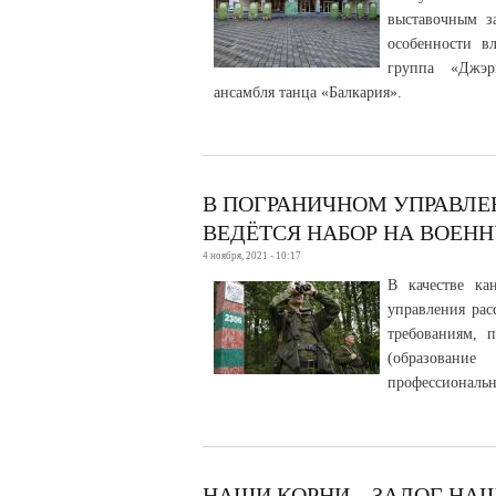
выставочным з
особенности в
группа «Джэр
ансамбля танца «Балкария».
В ПОГРАНИЧНОМ УПРАВЛЕ
ВЕДЁТСЯ НАБОР НА ВОЕНН
4 ноября, 2021 - 10:17
В качестве ка
управления рас
требованиям, 
(образование
профессиональн
НАШИ КОРНИ – ЗАЛОГ НА