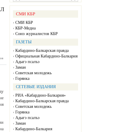
ИЛ
СМИ КБР
СМИ КБР
КБР-Медиа
Союз журналистов КБР
ГАЗЕТЫ
Кабардино-Балкарская правда
Официальная Кабардино-Балкария
ов
бардино-
Адыгэ псалъэ
публики
оздравил
Заман
гиона с
Советская молодежь
родного
Горянка
динства
СЕТЕВЫЕ ИЗДАНИЯ
ду
РИА «Кабардино-Балкария»
не
Кабардино-Балкарская правда
ия
Советская молодежь
Горянка
Адыгэ псалъэ
ии
Заман
на
Кабардино-Балкария