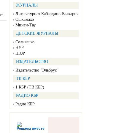
ЖУРНАЛЫ
Литературная Кабардино-Балкария
ра
тальный
 дороги
Ошхамахо
адный –
Минги-Тау
отово»⠀
ДЕТСКИЕ ЖУРНАЛЫ
Солнышко
НУР
НЮР
ИЗДАТЕЛЬСТВО
Издательство "Эльбрус"
ТВ КБР
1 КБР (ТВ КБР)
РАДИО КБР
Радио КБР
Решаем вместе