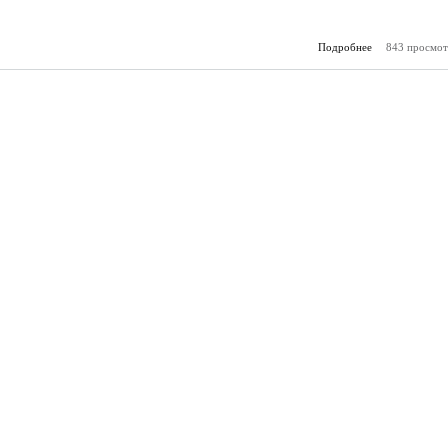
Подробнее
843 просмот
о Идет капи
ремонт
«Прохл
Эльх