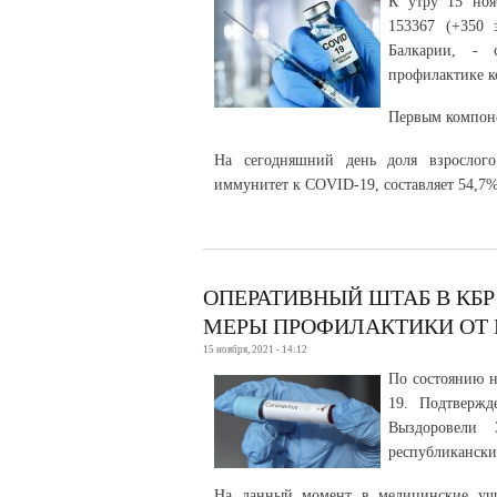
К утру 15 но
153367 (+350 
Балкарии, - 
профилактике к
Первым компоне
На сегодняшний день доля взрослого
иммунитет к COVID-19, составляет 54,7%
ОПЕРАТИВНЫЙ ШТАБ В КБ
МЕРЫ ПРОФИЛАКТИКИ ОТ
15 ноября, 2021 - 14:12
По состоянию н
19. Подтвержд
Выздоровели 
республикански
На данный момент в медицинские учр