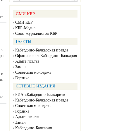
СМИ КБР
 штаб в
ра
ятельно
СМИ КБР
мендует
КБР-Медиа
ть меры
тики от
Союз журналистов КБР
авируса
ГАЗЕТЫ
»,
Кабардино-Балкарская правда
Официальная Кабардино-Балкария
ра
Адыгэ псалъэ
Заман
Советская молодежь
 и
Горянка
о-
СЕТЕВЫЕ ИЗДАНИЯ
РИА «Кабардино-Балкария»
горели и
ов
Кабардино-Балкарская правда
 девять
тобусов
Советская молодежь
Горянка
Адыгэ псалъэ
Заман
Кабардино-Балкария