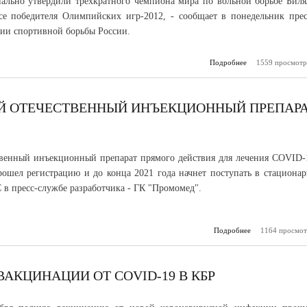
ально утвердили трехкратного чемпиона мира по вольной борьбе Биля
се победителя Олимпийских игр-2012, - сообщает в понедельник прес
ии спортивной борьбы России.
Подробнее
о МОК признал б
1559 просмотр
Кабардино-Б
олимпийским че
Й ОТЕЧЕСТВЕННЫЙ ИНЪЕКЦИОННЫЙ ПРЕПАР
венный инъекционный препарат прямого действия для лечения COVID-
ошел регистрацию и до конца 2021 года начнет поступать в стационар
в пресс-службе разработчика - ГК "Промомед".
Подробнее
1164 просмот
о Зарегист
первый отечес
инъекционный п
от C
"Аре
АКЦИНАЦИИ ОТ COVID-19 В КБР