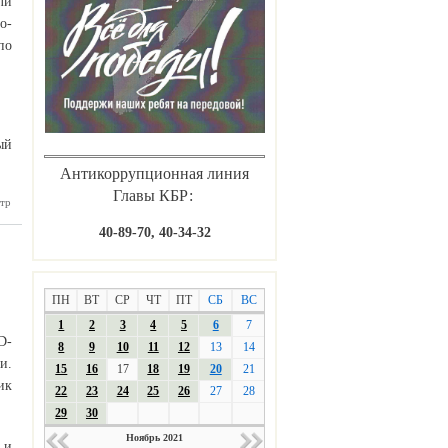
ли
о-
по
ый
Антикоррупционная линия
Главы КБР:
 сводка
тр
ации от
9 в КБР
40-89-70, 40-34-32
ПН
ВТ
СР
ЧТ
ПТ
СБ
ВС
1
2
3
4
5
6
7
D-
8
9
10
11
12
13
14
и.
15
16
17
18
19
20
21
ик
22
23
24
25
26
27
28
29
30
Ноябрь 2021
 и