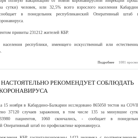
ября полную вакцинацию от новой коронавирусной инфекции прош
за сутки) человек, или 32,5% всего взрослого населения Кабардин
сообщает в понедельник республиканский Оперативный штаб 
оронавируса.
нтом привиты 231212 жителей КБР.
 населения республики, имеющего искусственный или естественн
.
Подробнее
о Ежедневная
1081 просмо
по вакцин
COVID-1
Р НАСТОЯТЕЛЬНО РЕКОМЕНДУЕТ СОБЛЮДАТЬ
 КОРОНАВИРУСА
а 15 ноября в Кабардино-Балкарии исследовано 865050 тестов на COVI
ено 37120 случаев заражения, в том числе 135 за минувшие сутк
33980 пациентов, 1060 скончались, - сообщает в понедельн
й Оперативный штаб по профилактике коронавируса.
еждения КБР госпитализированы 1423 человека с подтвержденным