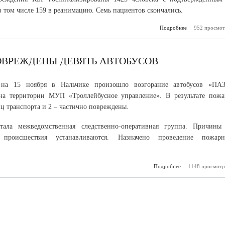
 том числе 159 в реанимацию. Семь пациентов скончались.
Подробнее
о Оперативный
952 просмот
КБР насто
реко
соблюда
профилак
ПОВРЕЖДЕНЫ ДЕВЯТЬ АВТОБУСОВ
корон
на 15 ноября в Нальчике произошло возгорание автобусов «ПАЗ
на территории МУП «Троллейбусное управление». В результате пожа
иц транспорта и 2 – частично повреждены.
тала межведомственная следственно-оперативная группа. Причины
ва происшествия устанавливаются. Назначено проведение пожарн
Подробнее
о В Нальчике с
1148 просмотр
повреждены
ав