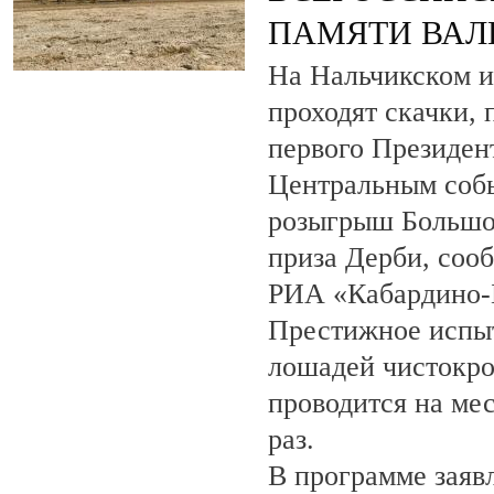
ПАМЯТИ ВАЛ
На Нальчикском и
проходят скачки,
первого Президен
Центральным собы
розыгрыш Большо
приза Дерби, соо
РИА «Кабардино-
Престижное испыт
лошадей чистокро
проводится на ме
раз.
В программе заяв