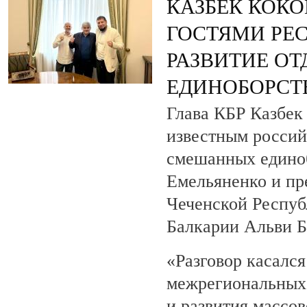
КАЗБЕК КОКО
ГОСТЯМИ РЕ
РАЗВИТИЕ О
ЕДИНОБОРСТ
Глава КБР Казбек 
известным росси
смешанных едино
Емельяненко и пр
Чеченской Респуб
Балкарии Альви 
«Разговор касалс
межрегиональных 
и развития массов