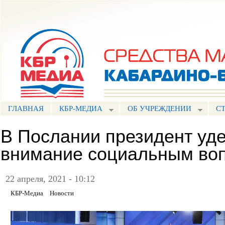
Пе
ос
Портал СМИ КБР
со
ГЛАВНАЯ
КБР-МЕДИА
ОБ УЧРЕЖДЕНИИ
С
В Послании президент уд
внимание социальным во
22 апреля, 2021 - 10:12
КБР-Медиа
Новости