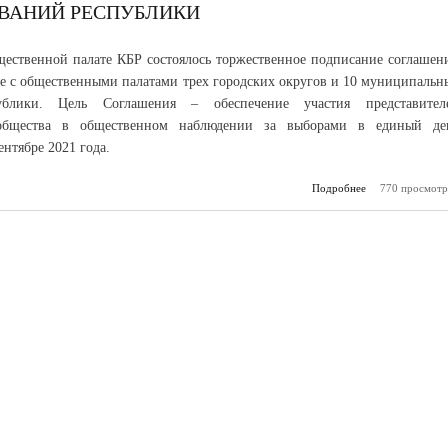
ВАНИЙ РЕСПУБЛИКИ
щественной палате КБР состоялось торжественное подписание соглашен
ве с общественными палатами трех городских округов и 10 муниципальн
ублики. Цель Соглашения – обеспечение участия представител
 общества в общественном наблюдении за выборами в единый де
ентябре 2021 года.
Подробнее
о Общественная
770 просмотр
Кабардино-Б
подписала согла
сотрудни
общест
палат
муници
обра
рес