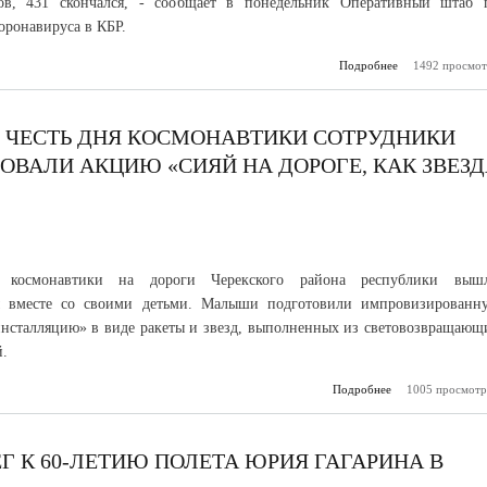
ов, 431 скончался, - сообщает в понедельник Оперативный штаб 
оронавируса в КБР.
Подробнее
о Оперативный
1492 просмот
КБР насто
рекомендует со
меры профилак
корон
В ЧЕСТЬ ДНЯ КОСМОНАВТИКИ СОТРУДНИКИ
ЗОВАЛИ АКЦИЮ «СИЯЙ НА ДОРОГЕ, КАК ЗВЕЗ
космонавтики на дороги Черекского района республики выш
ы вместе со своими детьми. Малыши подготовили импровизированн
нсталляцию» в виде ракеты и звезд, выполненных из световозвращающ
.
Подробнее
о В Кабардино-Б
1005 просмотр
в ч
космо
сотрудники ГИБ
дети организовал
Г К 60-ЛЕТИЮ ПОЛЕТА ЮРИЯ ГАГАРИНА В
«Сияй на дор
звезда 