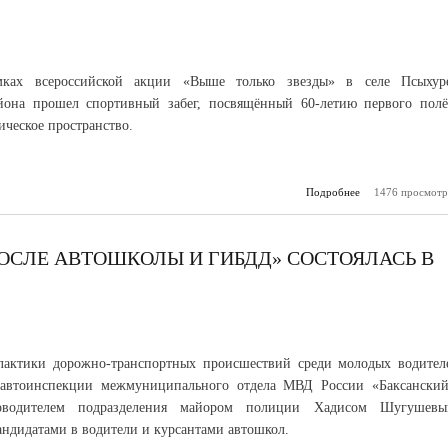
мках всероссийской акции «Выше только звезды» в селе Псыхур
айона прошел спортивный забег, посвящённый 60-летию первого полё
ическое пространство.
Подробнее
1476 просмотр
о В Псыхурее
забег к 60-лети
Юрия Гагарина в
ПОСЛЕ АВТОШКОЛЫ И ГИБДД» СОСТОЯЛАСЬ В
лактики дорожно-транспортных происшествий среди молодых водител
савтоинспекции межмуниципального отдела МВД России «Баксанский
оводителем подразделения майором полиции Хадисом Шугушевы
кандидатами в водители и курсантами автошкол.