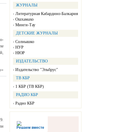
ождения
ЖУРНАЛЫ
уженных
 страны
Литературная Кабардино-Балкария
Ошхамахо
Минги-Тау
ДЕТСКИЕ ЖУРНАЛЫ
о-
Солнышко
ле
НУР
й,
НЮР
ИЗДАТЕЛЬСТВО
Издательство "Эльбрус"
ничного
ра
 в 2021
ТВ КБР
выросли
1 КБР (ТВ КБР)
РАДИО КБР
Радио КБР
9.
ли
Решаем вместе