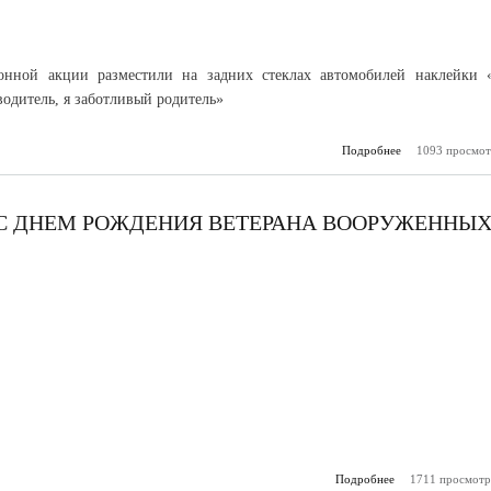
онной акции разместили на задних стеклах автомобилей наклейки 
водитель, я заботливый родитель»
Подробнее
о В Терском рай
1093 просмот
прошла 
безопасные усл
перевозк
пас
 С ДНЕМ РОЖДЕНИЯ ВЕТЕРАНА ВООРУЖЕННЫ
Подробнее
о В Нальчике по
1711 просмотр