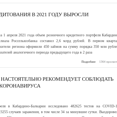
с днем р
ветерана воор
сил
ДИТОВАНИЯ В 2021 ГОДУ ВЫРОСЛИ
а 1 апреля 2021 года объем розничного кредитного портфеля Кабардин
илиала Россельхозбанка составил 2,6 млрд рублей. В первом кварта
жители региона оформили 450 займов на сумму порядка 350 млн рубле
азателей аналогичного периода предыдущего года в 2 раза
Подробнее
о Объемы роз
1364 просмот
кредитования
году 
Р НАСТОЯТЕЛЬНО РЕКОМЕНДУЕТ СОБЛЮДАТЬ
 КОРОНАВИРУСА
еля в Кабардино-Балкарии исследовано 482625 тестов на COVID-1
3255 случаев заражения, в том числе 34 за минувшие сутки. Выздорове