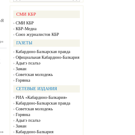
СМИ КБР
«Я
СМИ КБР
КБР-Медиа
Союз журналистов КБР
оне КБР
ра
ГАЗЕТЫ
акция за
овия для
Кабардино-Балкарская правда
и детей-
Официальная Кабардино-Балкария
сажиров
Х
Адыгэ псалъэ
Заман
Советская молодежь
Горянка
СЕТЕВЫЕ ИЗДАНИЯ
РИА «Кабардино-Балкария»
Кабардино-Балкарская правда
Советская молодежь
Горянка
Адыгэ псалъэ
Заман
Кабардино-Балкария
здравили
ов