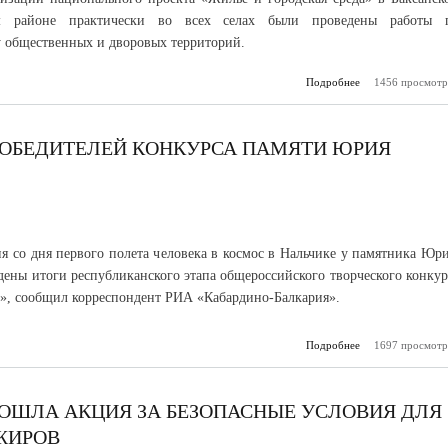
м районе практически во всех селах были проведены работы 
у общественных и дворовых территорий.
Подробнее
1456 просмотр
о Гол
благоуст
городов Каб
Б
ПОБЕДИТЕЛЕЙ КОНКУРСА ПАМЯТИ ЮРИЯ
ия со дня первого полета человека в космос в Нальчике у памятника Юр
дены итоги республиканского этапа общероссийского творческого конкур
м», сообщил корреспондент РИА «Кабардино-Балкария».
Подробнее
о В Нальчике н
1697 просмотр
победителей к
памяти Юрия Г
РОШЛА АКЦИЯ ЗА БЕЗОПАСНЫЕ УСЛОВИЯ ДЛЯ
ЖИРОВ