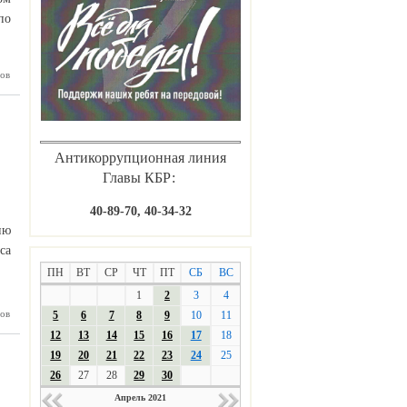
по
ов
осуем за
ройство
ардино-
алкарии
Антикоррупционная линия
Главы КБР:
40-89-70, 40-34-32
ию
са
ПН
ВТ
СР
ЧТ
ПТ
СБ
ВС
1
2
3
4
аградили
ов
5
6
7
8
9
10
11
онкурса
12
13
14
15
16
17
18
агарина
19
20
21
22
23
24
25
26
27
28
29
30
Апрель 2021