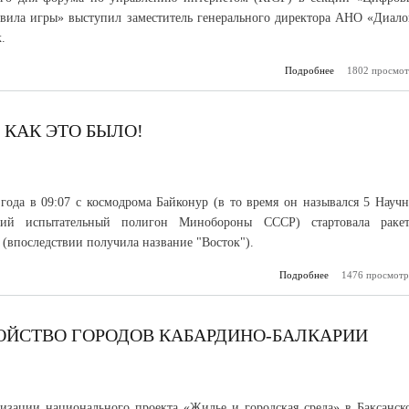
вила игры» выступил заместитель генерального директора АНО «Диало
.
Подробнее
1802 просмот
о На Рос
форуме о
ре
регулирован
И
 КАК ЭТО БЫЛО!
 года в 09:07 с космодрома Байконур (в то время он назывался 5 Научн
ский испытательный полигон Минобороны СССР) стартовала ракет
 (впоследствии получила название "Восток").
Подробнее
о Первый полет в
1476 просмотр
как э
ОЙСТВО ГОРОДОВ КАБАРДИНО-БАЛКАРИИ
изации национального проекта «Жилье и городская среда» в Баксанск