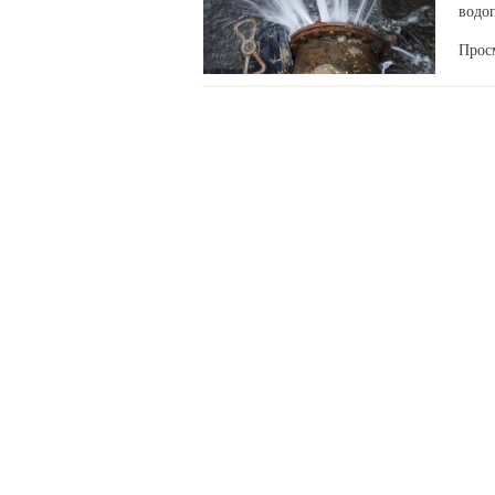
водоп
Прос