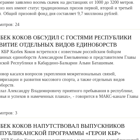
грамме заявлено восемь скачек на дистанциях от 1000 до 3200 метров.
 из них имеют статус традиционных призов первой, второй и третьей
п. Общий призовой фонд дня составляет 9,7 миллиона рублей.
мотров: 24
ЗБЕК КОКОВ ОБСУДИЛ С ГОСТЯМИ РЕСПУБЛИКИ
ЗВИТИЕ ОТДЕЛЬНЫХ ВИДОВ ЕДИНОБОРСТВ
а КБР Казбек Коков встретился с известным российским бойцом
анных единоборств Александром Емельяненко и представителем Главы
нской Республики в Кабардино-Балкарии Альви Баташевым.
говор касался вопросов укрепления межрегиональных связей,
яризации и развития массового спорта, а также отдельных видов
оборств.
лал Александру Владимировичу приятного пребывания в республике,
вья и успехов в намеченных планах», - говорится в МАКС-канале Главы
мотров: 3
ЗБЕК КОКОВ НАПУТСТВОВАЛ ВЫПУСКНИКОВ
СПУБЛИКАНСКОЙ ПРОГРАММЫ «ГЕРОИ КБР»