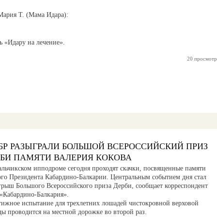
Мария Т. (Мама Идара):
 «Идару на лечение».
20 просмотр
БР РАЗЫГРАЛИ БОЛЬШОЙ ВСЕРОССИЙСКИЙ ПРИЗ
РБИ ПАМЯТИ ВАЛЕРИЯ КОКОВА
альчикском ипподроме сегодня проходят скачки, посвященные памяти
ого Президента Кабардино-Балкарии. Центральным событием дня стал
грыш Большого Всероссийского приза Дерби, сообщает корреспондент
«Кабардино-Балкария».
тижное испытание для трехлетних лошадей чистокровной верховой
ды проводится на местной дорожке во второй раз.