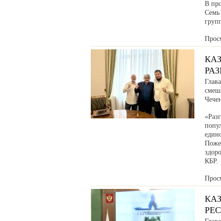
В про
Семь
груп
Прос
КА
РА
Глав
смеш
Чече
«Раз
попул
един
Поже
здоро
КБР.
Прос
КА
РЕ