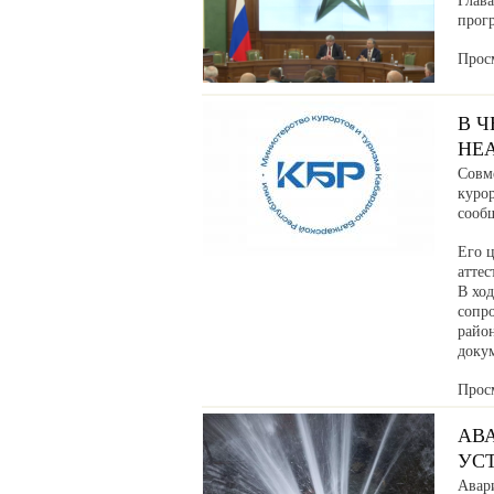
Глав
прог
Прос
В 
НЕ
Совм
куро
сообщ
Его ц
аттес
В хо
сопр
райо
доку
Прос
АВ
УС
Авар