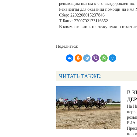
решающим шагом к его выздоровлению.
Реквизиты для оказания помощи на имя 
Сбер: 2202208015237846
Т.Банк: 2200702133116652
В комментарии к платежу нужно отметить
Поделиться:
ЧИТАТЬ ТАКЖЕ:
В К
ДЕ
На Н
перв
розы
РИА 
Прес
поро