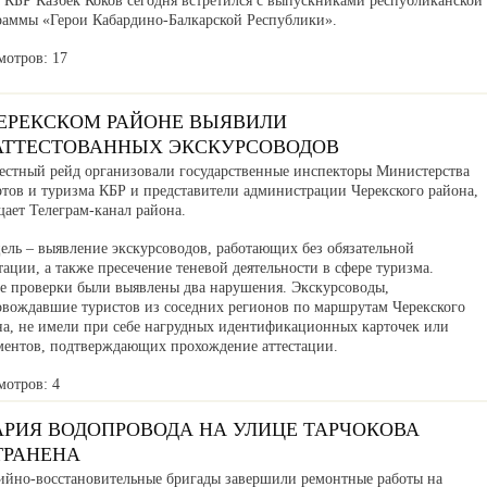
а КБР Казбек Коков сегодня встретился с выпускниками республиканской
раммы «Герои Кабардино-Балкарской Республики».
мотров: 17
ЧЕРЕКСКОМ РАЙОНЕ ВЫЯВИЛИ
АТТЕСТОВАННЫХ ЭКСКУРСОВОДОВ
естный рейд организовали государственные инспекторы Министерства
ртов и туризма КБР и представители администрации Черекского района,
ает Телеграм-канал района.
ель – выявление экскурсоводов, работающих без обязательной
тации, а также пресечение теневой деятельности в сфере туризма.
де проверки были выявлены два нарушения. Экскурсоводы,
овождавшие туристов из соседних регионов по маршрутам Черекского
на, не имели при себе нагрудных идентификационных карточек или
ментов, подтверждающих прохождение аттестации.
мотров: 4
АРИЯ ВОДОПРОВОДА НА УЛИЦЕ ТАРЧОКОВА
ТРАНЕНА
ийно-восстановительные бригады завершили ремонтные работы на