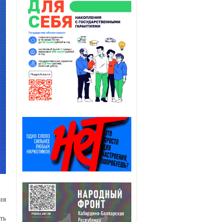
ия
ть