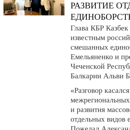
РАЗВИТИЕ О
ЕДИНОБОРСТ
Глава КБР Казбек 
известным росси
смешанных едино
Емельяненко и пр
Чеченской Респуб
Балкарии Альви 
«Разговор касалс
межрегиональных 
и развития массов
отдельных видов 
Пожелал Алексан