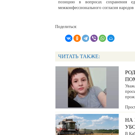
позицию в вопросах сохранения еди
межконфессионального согласия народов 
Поделиться:
ЧИТАТЬ ТАКЖЕ:
РО
ПО
Уваж
прос
прож
Прос
НА
УБ
В Ка