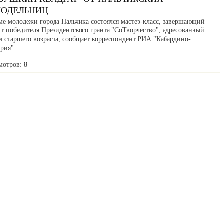
КОДЕЛЬНИЦ
ме молодежи города Нальчика состоялся мастер-класс, завершающий
кт победителя Президентского гранта "СоТворчество", адресованный
м старшего возраста, сообщает корреспондент РИА "Кабардино-
рия".
мотров: 8