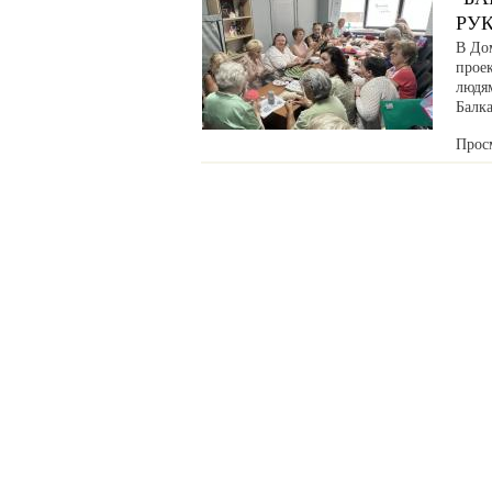
РУ
В До
прое
людя
Балка
Прос