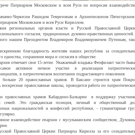
рече Патриархом Московским и всея Руси по вопросам взаимодейств
рачаево-Черкесии Рашидом Темрезовым и Архиепископом Пятигорским
атриархом Московским и всея Руси Кириллом.
ствия региональных органов власти и Русской Православной Церкв
сионального согласия, традиционных духовно-нравственных ценностей.
енного нашим Президентом Владимиром Владимировичем Путиным, так
искреннюю благодарность жителям наших республик за созидательн
о единства, сохранения мира и согласия в обществе.
пархия отмечает свое 15-летие. Уважаемый владыка Феофилакт часто быва
самое активное личное участие в реализации патриотически
инициатив, в патриотическом воспитании подрастающего поколения.
 больше 20 православных храмов. В Баксане строится храм Покро
ь воскресные православные школы, проводится работа по патриотическо
ан православных храмов Кабардино-Балкарии в поддержку участник
 семей. Это гражданская позиция, личный и общественный дол
зных национальностей и конфессий республики, - гуманитарные гру
гулярно.
ивное взаимодействие епархии с мусульманским сообществом, Духовн
рии.
усской Православной Церкви Патриарха Кирилла за его созидательн