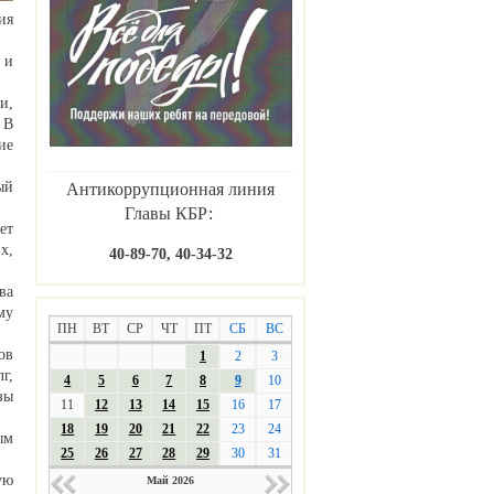
ия
 и
и,
 В
ие
ый
Антикоррупционная линия
Главы КБР:
ет
х,
40-89-70, 40-34-32
ва
му
ПН
ВТ
СР
ЧТ
ПТ
СБ
ВС
ов
1
2
3
г,
4
5
6
7
8
9
10
зы
11
12
13
14
15
16
17
18
19
20
21
22
23
24
ым
25
26
27
28
29
30
31
ую
Май 2026