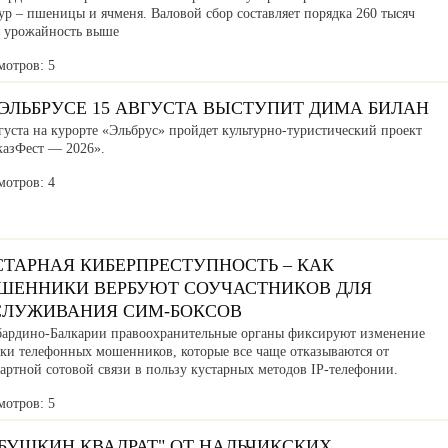
ур – пшеницы и ячменя. Валовой сбор составляет порядка 260 тысяч
, урожайность выше
мотров: 5
ЭЛЬБРУСЕ 15 АВГУСТА ВЫСТУПИТ ДИМА БИЛАН
густа на курорте «Эльбрус» пройдет культурно-туристический проект
казФест — 2026».
мотров: 4
СТАРНАЯ КИБЕРПРЕСТУПНОСТЬ – КАК
ШЕННИКИ ВЕРБУЮТ СОУЧАСТНИКОВ ДЛЯ
СЛУЖИВАНИЯ СИМ-БОКСОВ
бардино-Балкарии правоохранительные органы фиксируют изменение
ики телефонных мошенников, которые все чаще отказываются от
артной сотовой связи в пользу кустарных методов IP-телефонии.
мотров: 5
АБУШКИН КВАДРАТ" ОТ НАЛЬЧИКСКИХ