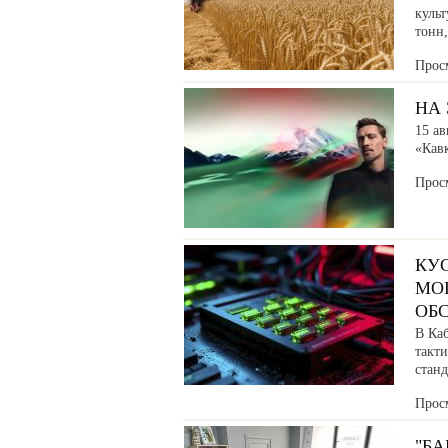
культ
тонн
Прос
НА 
15 ав
«Кав
Прос
КУ
МО
ОБ
В Ка
такт
станд
Прос
"Б