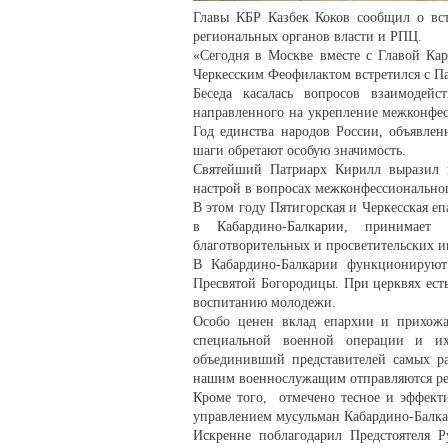
Главы КБР Казбек Коков сообщил о вст
региональных органов власти и РПЦ.
«Сегодня в Москве вместе с Главой Ка
Черкесским Феофилактом встретился с П
Беседа касалась вопросов взаимодей
направленного на укрепление межконфес
Год единства народов России, объявл
шаги обретают особую значимость.
Святейший Патриарх Кирилл выразил 
настрой в вопросах межконфессиональног
В этом году Пятигорская и Черкесская е
в Кабардино-Балкарии, принимает 
благотворительных и просветительских 
В Кабардино-Балкарии функционируют
Пресвятой Богородицы. При церквях ест
воспитанию молодежи.
Особо ценен вклад епархии и прихож
специальной военной операции и их
объединивший представителей самых ра
нашим военнослужащим отправляются ре
Кроме того, отмечено тесное и эффект
управлением мусульман Кабардино-Балка
Искренне поблагодарил Предстоятеля Р