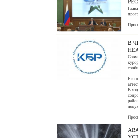
РЕ
Глав
прог
Прос
В 
НЕ
Совм
куро
сообщ
Его ц
аттес
В хо
сопр
райо
доку
Прос
АВ
УС