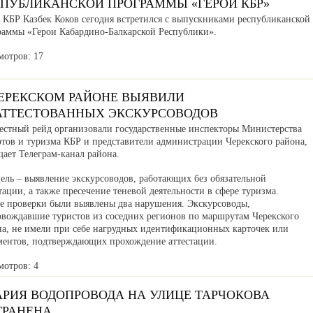
СПУБЛИКАНСКОЙ ПРОГРАММЫ «ГЕРОИ КБР»
а КБР Казбек Коков сегодня встретился с выпускниками республиканской
раммы «Герои Кабардино-Балкарской Республики».
мотров: 17
ЧЕРЕКСКОМ РАЙОНЕ ВЫЯВИЛИ
АТТЕСТОВАННЫХ ЭКСКУРСОВОДОВ
естный рейд организовали государственные инспекторы Министерства
ртов и туризма КБР и представители администрации Черекского района,
ает Телеграм-канал района.
ель – выявление экскурсоводов, работающих без обязательной
тации, а также пресечение теневой деятельности в сфере туризма.
де проверки были выявлены два нарушения. Экскурсоводы,
овождавшие туристов из соседних регионов по маршрутам Черекского
на, не имели при себе нагрудных идентификационных карточек или
ментов, подтверждающих прохождение аттестации.
мотров: 4
АРИЯ ВОДОПРОВОДА НА УЛИЦЕ ТАРЧОКОВА
ТРАНЕНА