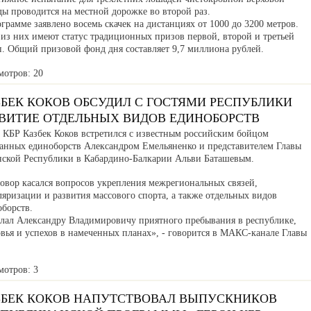
ды проводится на местной дорожке во второй раз.
грамме заявлено восемь скачек на дистанциях от 1000 до 3200 метров.
 из них имеют статус традиционных призов первой, второй и третьей
п. Общий призовой фонд дня составляет 9,7 миллиона рублей.
мотров: 20
ЗБЕК КОКОВ ОБСУДИЛ С ГОСТЯМИ РЕСПУБЛИКИ
ЗВИТИЕ ОТДЕЛЬНЫХ ВИДОВ ЕДИНОБОРСТВ
а КБР Казбек Коков встретился с известным российским бойцом
анных единоборств Александром Емельяненко и представителем Главы
нской Республики в Кабардино-Балкарии Альви Баташевым.
говор касался вопросов укрепления межрегиональных связей,
яризации и развития массового спорта, а также отдельных видов
оборств.
лал Александру Владимировичу приятного пребывания в республике,
вья и успехов в намеченных планах», - говорится в МАКС-канале Главы
мотров: 3
ЗБЕК КОКОВ НАПУТСТВОВАЛ ВЫПУСКНИКОВ