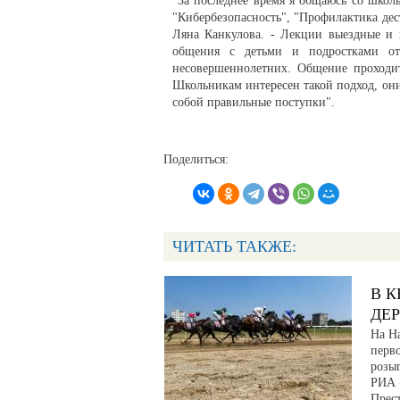
"За последнее время я общаюсь со школ
"Кибербезопасность", "Профилактика дест
Ляна Канкулова. - Лекции выездные и 
общения с детьми и подростками от 
несовершеннолетних. Общение проходит
Школьникам интересен такой подход, о
собой правильные поступки".
Поделиться:
ЧИТАТЬ ТАКЖЕ:
В К
ДЕ
На Н
перв
розы
РИА 
Прес