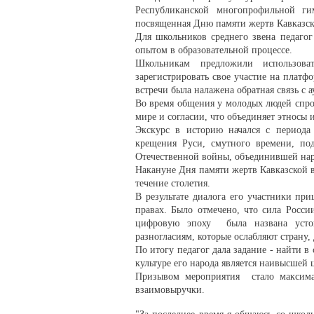
Республиканской многопрофильной ги
посвященная Дню памяти жертв Кавказск
Для школьников среднего звена педагог
опытом в образовательной процессе.
Школьникам предложили использов
зарегистрировать свое участие на платф
встречи была налажена обратная связь с 
Во время общения у молодых людей спрос
мире и согласии, что объединяет этносы 
Экскурс в историю начался с периода 
крещения Руси, смутного времени, п
Отечественной войны, объединившей нар
Накануне Дня памяти жертв Кавказской в
течение столетия.
В результате диалога его участники пр
правах. Было отмечено, что сила Росси
цифровую эпоху была названа устой
разногласиям, которые ослабляют страну, 
По итогу педагог дала задание - найти в
культуре его народа является наивысшей 
Призывом мероприятия стало максима
взаимовыручки.