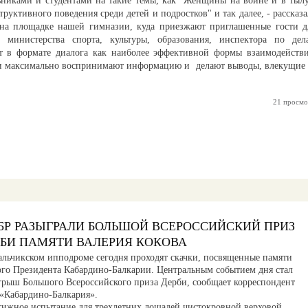
ьниками и студентами на такие темы, как "Женщины на войне и в тылу
руктивного поведения среди детей и подростков" и так далее, - рассказа
на площадке нашей гимназии, куда приезжают приглашенные гости д
министерства спорта, культуры, образования, инспектора по дел
 в формате диалога как наиболее эффективной формы взаимодействи
ни максимально воспринимают информацию и делают выводы, влекущие 
21 просмо
БР РАЗЫГРАЛИ БОЛЬШОЙ ВСЕРОССИЙСКИЙ ПРИЗ
РБИ ПАМЯТИ ВАЛЕРИЯ КОКОВА
альчикском ипподроме сегодня проходят скачки, посвященные памяти
ого Президента Кабардино-Балкарии. Центральным событием дня стал
грыш Большого Всероссийского приза Дерби, сообщает корреспондент
«Кабардино-Балкария».
тижное испытание для трехлетних лошадей чистокровной верховой