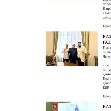
поро
В про
Семь
груп
Прос
КА
РА
Глав
смеш
Чече
«Раз
попул
един
Поже
здоро
КБР.
Прос
КА