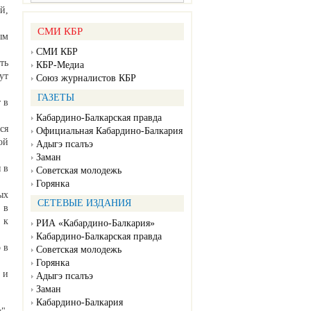
й,
СМИ КБР
ым
СМИ КБР
ть
КБР-Медиа
ут
Союз журналистов КБР
ГАЗЕТЫ
 в
Кабардино-Балкарская правда
ся
Официальная Кабардино-Балкария
ой
Адыгэ псалъэ
Заман
 в
Советская молодежь
Горянка
ых
СЕТЕВЫЕ ИЗДАНИЯ
 в
 к
РИА «Кабардино-Балкария»
Кабардино-Балкарская правда
 в
Советская молодежь
Горянка
 и
Адыгэ псалъэ
Заман
Кабардино-Балкария