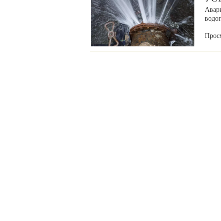
Авар
водоп
Прос