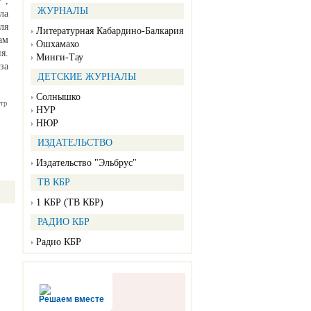
",
ЖУРНАЛЫ
ла
ля
Литературная Кабардино-Балкария
ам
Ошхамахо
я.
Минги-Тау
за
ДЕТСКИЕ ЖУРНАЛЫ
Солнышко
тр
НУР
НЮР
ИЗДАТЕЛЬСТВО
Издательство "Эльбрус"
ТВ КБР
1 КБР (ТВ КБР)
РАДИО КБР
Радио КБР
Решаем вместе