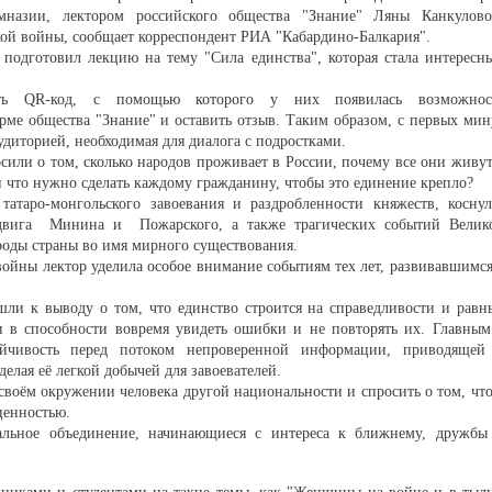
мназии, лектором российского общества "Знание" Ляны Канкулово
ой войны, сообщает корреспондент РИА "Кабардино-Балкария".
 подготовил лекцию на тему "Сила единства", которая стала интересн
ать QR-код, с помощью которого у них появилась возможнос
орме общества "Знание" и оставить отзыв. Таким образом, с первых мин
аудиторией, необходимая для диалога с подростками.
или о том, сколько народов проживает в России, почему все они живут
и что нужно сделать каждому гражданину, чтобы это единение крепло?
татаро-монгольского завоевания и раздробленности княжеств, коснул
одвига Минина и Пожарского, а также трагических событий Велик
оды страны во имя мирного существования.
ойны лектор уделила особое внимание событиям тех лет, развивавшимся
ишли к выводу о том, что единство строится на справедливости и равн
и в способности вовремя увидеть ошибки и не повторять их. Главным
чивость перед потоком непроверенной информации, приводящей
делая её легкой добычей для завоевателей.
 своём окружении человека другой национальности и спросить о том, что
ценностью.
льное объединение, начинающиеся с интереса к ближнему, дружбы