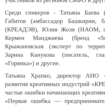
участников из регионов СКФО и друг
Среди спикеров - Татьяна Баева 
Габитов (амбассадор Башкирии, б
(КРЕАДЭВ), Юлия Жоля (НАОМ, пр
Кермен Манджиева (бренд «Sm
Крыжановская (эксперт по террит
Зарина Канукова (писатель, гл
«Горянка») и другие.
Татьяна Храпко, директор АНО 
развития креативных индустрий «КР
частые ошибки начинающих креативн
«Первая ошибка — предпринимател