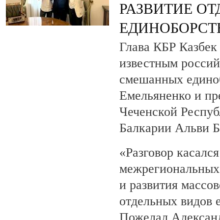
РАЗВИТИЕ О
ЕДИНОБОРСТ
Глава КБР Казбек 
известным росси
смешанных едино
Емельяненко и пр
Чеченской Респуб
Балкарии Альви 
«Разговор касалс
межрегиональных 
и развития массов
отдельных видов 
Пожелал Алексан