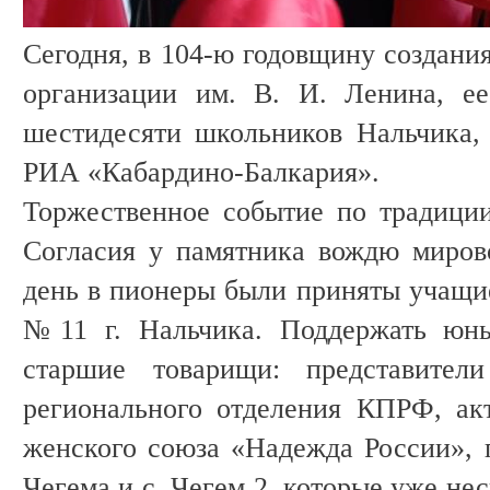
Сегодня, в 104-ю годовщину создани
организации им. В. И. Ленина, е
шестидесяти школьников Нальчика,
РИА «Кабардино-Балкария».
Торжественное событие по традици
Согласия у памятника вождю мирово
день в пионеры были приняты учащи
№11 г. Нальчика. Поддержать юн
старшие товарищи: представители
регионального отделения КПРФ, ак
женского союза «Надежда России», п
Чегема и с. Чегем 2, которые уже не