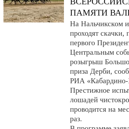
ВСЕРОССИЙС
ПАМЯТИ ВАЛ
На Нальчикском и
проходят скачки,
первого Президен
Центральным собы
розыгрыш Большо
приза Дерби, соо
РИА «Кабардино-
Престижное испыт
лошадей чистокро
проводится на ме
раз.
В программе заяв