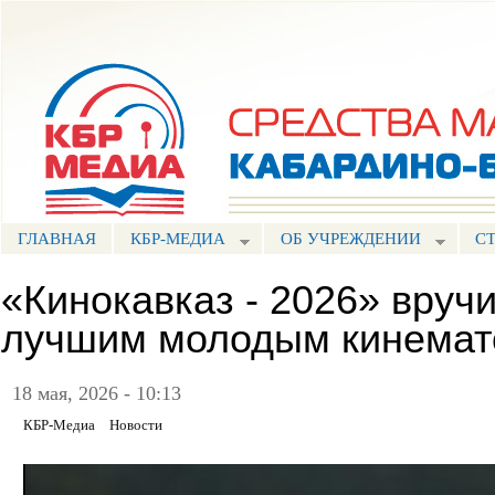
Пе
ос
Портал СМИ КБР
со
ГЛАВНАЯ
КБР-МЕДИА
ОБ УЧРЕЖДЕНИИ
С
«Кинокавказ - 2026» вруч
лучшим молодым кинемат
18 мая, 2026 - 10:13
КБР-Медиа
Новости