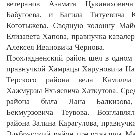
ветеранов Азамата Цуканахови
Бабугоева, и Багила Титуевича 
Коготыжева. Сводную колонну Майс
Елизавета Хапова, правнучка кавале
Алексея Ивановича Чернова.
Прохладненский район шел в одном 
правнучкой Хамрацы Харуновича На
Терского района вела Камилла 
Хажмурзы Яхьяевича Хаткутова. Сред
района была Лана Балкизова
Бекмурзовича Теувова. Возглавля
района Залина Карагулова, правнучк
Эльбрусский район представляла Ма