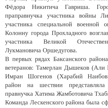
Фёдора Никитича Гавриша. Горо
праправнучка участника войны Ли
участника специальной военной о
Колонну города Прохладного возгла
участника Великой Отечеств
Лукмановича Оршедугова.
В первых рядах Баксанского район
ветеранов: Тамерлан Дышеков (Али
Имран Шогенов (Харабий Наибови
район на шествии представляла
правнучка Хатима Жамботовича Тхаб
Команда Лескенского района была сф