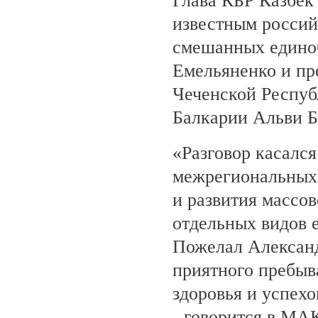
Глава КБР Казбек 
известным росси
смешанных едино
Емельяненко и пр
Чеченской Респуб
Балкарии Альви 
«Разговор касалс
межрегиональных 
и развития массов
отдельных видов 
Пожелал Алексан
приятного пребыв
здоровья и успехо
- говорится в МА