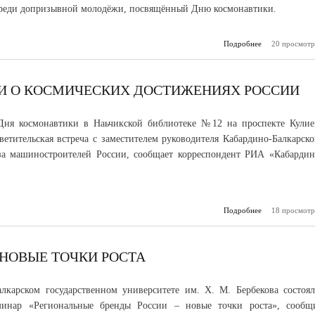
среди допризывной молодёжи, посвящённый Дню космонавтики.
Подробнее
20 просмотр
о В Баксане
мероп
посвящён
космо
И О КОСМИЧЕСКИХ ДОСТИЖЕНИЯХ РОССИИ
Дня космонавтики в Наьчикской библиотеке №12 на проспекте Кулие
светительская встреча с заместителем руководителя Кабардино-Балкарско
за машиностроителей России, сообщает корреспондент РИА «Кабардин
Подробнее
18 просмотр
о Шко
расс
косм
достижениях
 НОВЫЕ ТОЧКИ РОСТА
лкарском государственном университете им. Х. М. Бербекова состоял
инар «Региональные бренды России – новые точки роста», сообщ