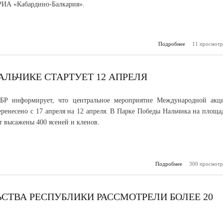
РИА «Кабардино-Балкария».
Подробнее
11 просмотр
о Регио
бренды – новы
АЛЬЧИКЕ СТАРТУЕТ 12 АПРЕЛЯ
Р информирует, что центральное мероприятие Международной акц
еренесено с 17 апреля на 12 апреля. В Парке Победы Нальчика на площа
ут высажены 400 ясеней и кленов.
Подробнее
о Акция «Сад па
300 просмотр
Нальчике ста
СТВА РЕСПУБЛИКИ РАССМОТРЕЛИ БОЛЕЕ 20