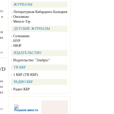
ЖУРНАЛЫ
го
Литературная Кабардино-Балкария
 в
Ошхамахо
Минги-Тау
ДЕТСКИЕ ЖУРНАЛЫ
ов
Солнышко
ва
НУР
НЮР
ов
 Жизни»
ИЗДАТЕЛЬСТВО
Нальчике
Издательство "Эльбрус"
ТВ КБР
VD
1 КБР (ТВ КБР)
ны
РАДИО КБР
ии
Радио КБР
ка
ссказали
ов
Решаем вместе
дентам о