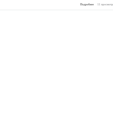
Подробнее
о В Баксанско
11 просмотр
появится совр
молодежны