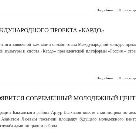
Подробнее
о Кабардино-Б
10 просмотр
экспо
молочную пр
и
ЖДУНАРОДНОГО ПРОЕКТА «КАРДО»
 итоги заявочной кампании онлайн-этапа Международной конкурс-прем
ой культуры и спорта «Кардо» президентской платформы «Россия – стра
Подробнее
о Открыт новы
10 просмотр
междуна
проекта 
ПОЯВИТСЯ СОВРЕМЕННЫЙ МОЛОДЕЖНЫЙ ЦЕНТ
рации Баксанского района Артур Балкизов вместе с министром по дел
Азаматом Люевым посетили площадку будущего молодежного центр
-служба администрации района.