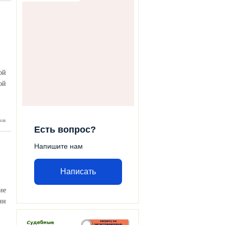
лескопе
kal-GVD
ой
ой
ов
ршилось
в рамках
Есть вопрос?
канской
ммы для
Напишите нам
еранов и
ков СВО
ардино-
карской
Написать
ублики»
ие
нн