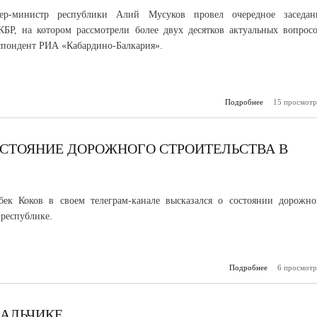
ьер-министр республики Алий Мусуков провел очередное заседан
КБР, на котором рассмотрели более двух десятков актуальных вопросо
спондент РИА «Кабардино-Балкария».
Подробнее
15 просмотр
о На з
Правит
рес
рассмотрели б
в
ОСТОЯНИЕ ДОРОЖНОГО СТРОИТЕЛЬСТВА В
бек Коков в своем телеграм-канале высказался о состоянии дорожно
 республике.
Подробнее
6 просмотр
о Казб
оценил со
до
строите
Кабардино-Б
НАЛЬЧИКЕ