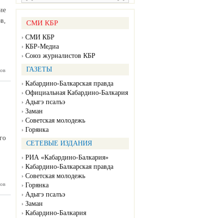
ие
в,
СМИ КБР
СМИ КБР
КБР-Медиа
Союз журналистов КБР
ГАЗЕТЫ
ов
аседании
ельства
Кабардино-Балкарская правда
публики
олее 20
Официальная Кабардино-Балкария
опросов
Адыгэ псалъэ
Заман
Советская молодежь
Горянка
го
СЕТЕВЫЕ ИЗДАНИЯ
РИА «Кабардино-Балкария»
Кабардино-Балкарская правда
Советская молодежь
ов
ек Коков
Горянка
стояние
Адыгэ псалъэ
рожного
Заман
льства в
алкарии
Кабардино-Балкария