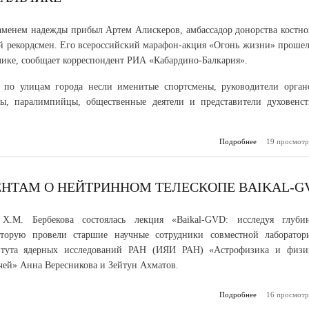
аменем надежды прибыл Артем Алискеров, амбассадор донорства костно
й рекордсмен. Его всероссийский марафон-акция «Огонь жизни» прошел
лике, сообщает корреспондент РИА «Кабардино-Балкария».
а по улицам города несли именитые спортсмены, руководители орган
ты, паралимпийцы, общественные деятели и представители духовенст
Подробнее
19 просмотр
о «Огонь
горит в 
ЕНТАМ О НЕЙТРИННОМ ТЕЛЕСКОПЕ BAIKAL-G
.М. Бербекова состоялась лекция «Baikal-GVD: исследуя глуби
оторую провели старшие научные сотрудники совместной лаборатор
тута ядерных исследований РАН (ИЯИ РАН) «Астрофизика и физи
чей» Анна Вересникова и Зейтун Ахматов.
Подробнее
о В КБГУ ра
16 просмотр
сту