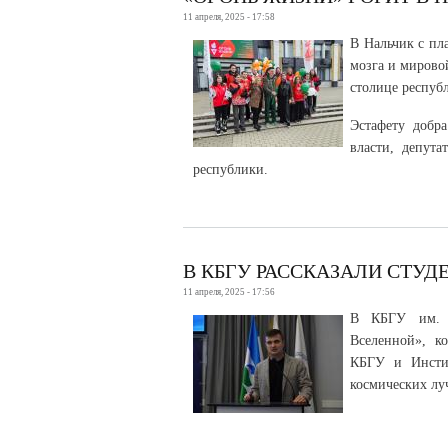
11 апреля, 2025 - 17:58
В Нальчик с пл
мозга и мирово
столице респуб
Эстафету добр
власти, депута
республики.
В КБГУ РАССКАЗАЛИ СТУД
11 апреля, 2025 - 17:56
В КБГУ им. Х
Вселенной», к
КБГУ и Инсти
космических лу