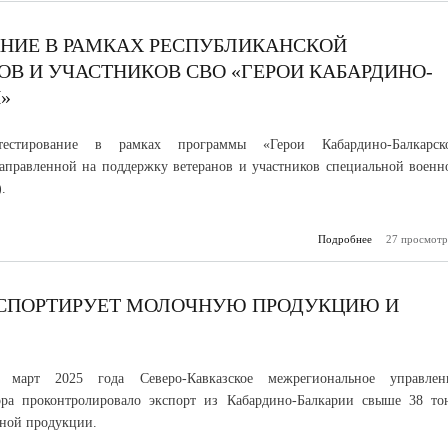
нейтринном те
Bai
НИЕ В РАМКАХ РЕСПУБЛИКАНСКОЙ
В И УЧАСТНИКОВ СВО «ГЕРОИ КАБАРДИНО-
»
тестирование в рамках программы «Герои Кабардино-Балкарск
аправленной на поддержку ветеранов и участников специальной военн
.
Подробнее
27 просмотр
о Заве
тестирование 
республи
програ
вет
КСПОРТИРУЕТ МОЛОЧНУЮ ПРОДУКЦИЮ И
участни
«Герои Каб
Бал
Респ
март 2025 года Северо-Кавказское межрегиональное управлен
зора проконтролировало экспорт из Кабардино-Балкарии свыше 38 то
ной продукции.