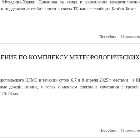
 Мухадина-Хаджи Циканова за вклад в укрепление межрелигиозно
 и поддержание стабильности в своем ТГ-канале сообщил Казбек Коков.
Подробнее
15 просмотр
о Главы Каб
Балкарии и Ка
Черкессии поб
Верхней Б
ЕНИЕ ПО КОМПЛЕКСУ МЕТЕОРОЛОГИЧЕСКИХ
ропольского ЦГМС в течении суток 6,7 и 8 апреля 2025 г местами в К
ьные дожди, ливни, в горах с мокрым снегом в сочетании с грозой
20-23 м/с.
Подробнее
12 просмотр
о Шт
предупрежд
ко