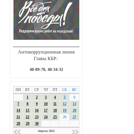
ических
 по КБР
Антикоррупционная линия
Главы КБР:
40-89-70, 40-34-32
ПН
ВТ
СР
ЧТ
ПТ
СБ
ВС
1
2
3
4
5
6
7
8
9
10
11
12
13
14
15
16
17
18
19
20
21
22
23
24
25
26
27
28
29
30
Апрель 2025