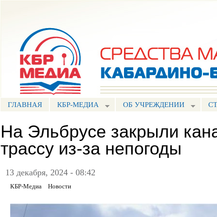
Пе
ос
Портал СМИ КБР
со
ГЛАВНАЯ
КБР-МЕДИА
ОБ УЧРЕЖДЕНИИ
С
На Эльбрусе закрыли кана
трассу из-за непогоды
13 декабря, 2024 - 08:42
КБР-Медиа
Новости