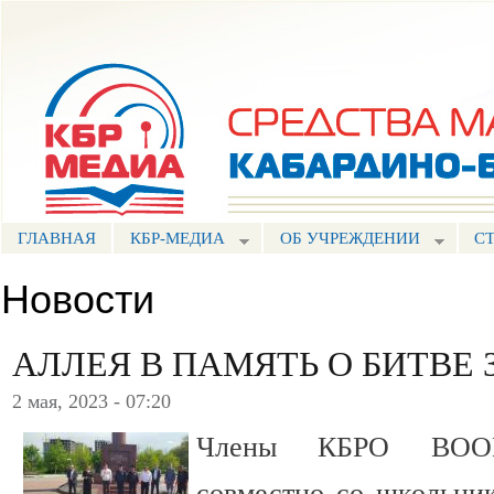
Пе
ос
Портал СМИ КБР
со
ГЛАВНАЯ
КБР-МЕДИА
ОБ УЧРЕЖДЕНИИ
С
Новости
АЛЛЕЯ В ПАМЯТЬ О БИТВЕ 
2 мая, 2023 - 07:20
Члены КБРО ВООВ
совместно со школьни