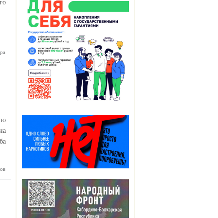
го
Знание.
ра
тит все
 округа
страны
по
на
ба
риговор
ов
астнице
тупного
ества за
лее 750
 рублей