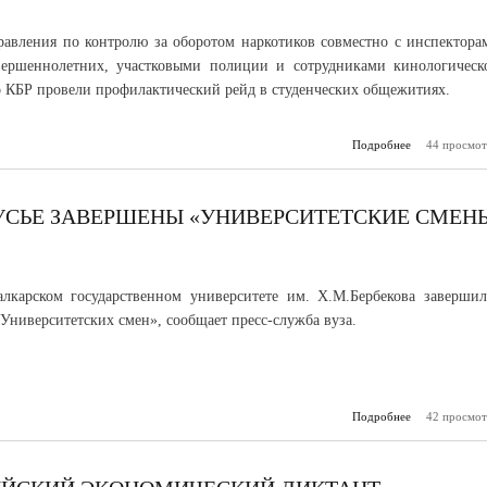
авления по контролю за оборотом наркотиков совместно с инспектора
вершеннолетних, участковыми полиции и сотрудниками кинологическ
КБР провели профилактический рейд в студенческих общежитиях.
Подробнее
44 просмот
о Поли
профилакт
рейд в студ
общ
РУСЬЕ ЗАВЕРШЕНЫ «УНИВЕРСИТЕТСКИЕ СМЕН
лкарском государственном университете им. Х.М.Бербекова завершил
«Университетских смен», сообщает пресс-служба вуза.
Подробнее
42 просмот
о На баз
Приэл
за
«Универси
смены – Э