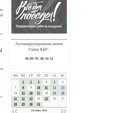
ми
ой
ра
цейские
провели
ический
Антикоррупционная линия
енческих
ежитиях
Главы КБР:
Ы
40-89-70, 40-34-32
ся
ПН
ВТ
СР
ЧТ
ПТ
СБ
ВС
1
2
3
4
5
6
7
8
9
10
11
12
13
14
15
16
17
18
19
20
ра
е КБГУ в
21
22
23
24
25
26
27
ьбрусье
вершены
28
29
30
31
тетские
Октябрь 2024
льбрус»