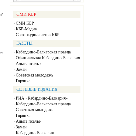
СМИ КБР
ой
СМИ КБР
КБР-Медиа
Союз журналистов КБР
ГАЗЕТЫ
Кабардино-Балкарская правда
ов
 прошел
сийский
Официальная Кабардино-Балкария
ический
Адыгэ псалъэ
диктант
Заман
Советская молодежь
Горянка
СЕТЕВЫЕ ИЗДАНИЯ
РИА «Кабардино-Балкария»
Кабардино-Балкарская правда
Советская молодежь
Горянка
Адыгэ псалъэ
Заман
Кабардино-Балкария