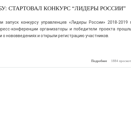
У: СТАРТОВАЛ КОНКУРС “ЛИДЕРЫ РОССИИ”
и запуск конкурсу управленцев «Лидеры России» 2018-2019 г
пресс-конференции организаторы и победители проекта прошл
и о нововведениях и открыли регистрацию участников.
Подробнее
1884 просмот
о Миллион ру
учебу: с
конкурс 