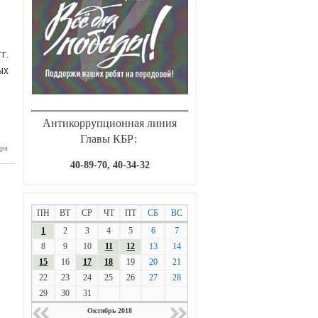
сутки
г.
ых
Антикоррупционная линия
Главы КБР:
ра
блей на
тартовал
40-89-70, 40-34-32
“Лидеры
России”
ПН
ВТ
СР
ЧТ
ПТ
СБ
ВС
1
2
3
4
5
6
7
8
9
10
11
12
13
14
15
16
17
18
19
20
21
22
23
24
25
26
27
28
29
30
31
Октябрь 2018