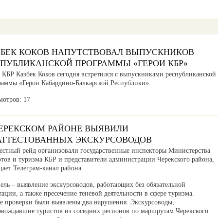
ЗБЕК КОКОВ НАПУТСТВОВАЛ ВЫПУСКНИКОВ
СПУБЛИКАНСКОЙ ПРОГРАММЫ «ГЕРОИ КБР»
а КБР Казбек Коков сегодня встретился с выпускниками республиканской
раммы «Герои Кабардино-Балкарской Республики».
мотров: 17
ЧЕРЕКСКОМ РАЙОНЕ ВЫЯВИЛИ
АТТЕСТОВАННЫХ ЭКСКУРСОВОДОВ
естный рейд организовали государственные инспекторы Министерства
ртов и туризма КБР и представители администрации Черекского района,
ает Телеграм-канал района.
ель – выявление экскурсоводов, работающих без обязательной
тации, а также пресечение теневой деятельности в сфере туризма.
де проверки были выявлены два нарушения. Экскурсоводы,
овождавшие туристов из соседних регионов по маршрутам Черекского