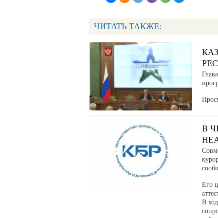
ЧИТАТЬ ТАКЖЕ:
КА
РЕ
Глав
прог
Прос
В 
НЕ
Совм
куро
сообщ
Его ц
аттес
В хо
сопр