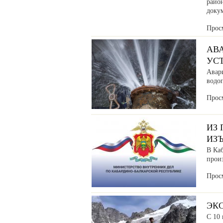
райо
доку
Прос
АВ
УС
Авар
водоп
Прос
ИЗ
ИЗ
В Ка
прои
Прос
ЭК
С 10 