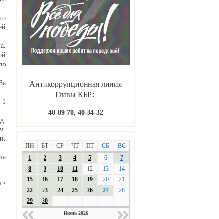
го
ей
а.
ой
ую
За
Антикоррупционная линия
Главы КБР:
 1
40-89-70, 40-34-32
д:
м.
и.
ПН
ВТ
СР
ЧТ
ПТ
СБ
ВС
за
1
2
3
4
5
6
7
8
9
10
11
12
13
14
15
16
17
18
19
20
21
ра
22
23
24
25
26
27
28
29
30
Июнь 2026