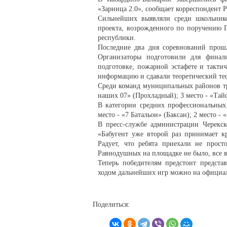
«Зарница 2.0», сообщает корреспондент 
Сильнейших выявляли среди школьнико
проекта, возрожденного по поручению П
республики.
Последние два дня соревнований прошл
Организаторы подготовили для финали
подготовке, пожарной эстафете и такти
информацию и сдавали теоретический тес
Среди команд муниципальных районов тро
наших 07» (Прохладный); 3 место - «Тай
В категории средних профессиональных
место - «7 Батальон» (Баксан); 2 место 
В пресс-службе администрации Черекск
«Бабугент уже второй раз принимает к
Радует, что ребята приехали не прос
Равнодушных на площадке не было, все в
Теперь победителям предстоит предста
ходом дальнейших игр можно на официа
Поделиться: