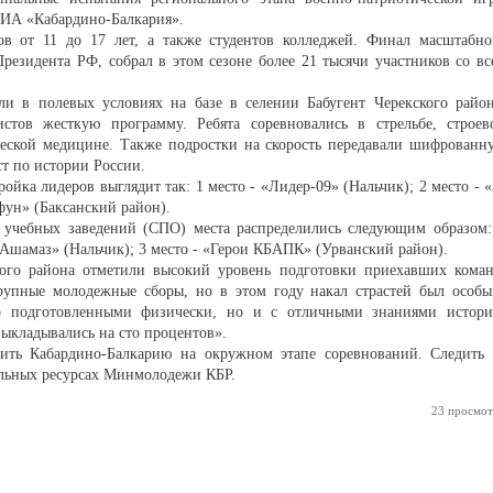
РИА «Кабардино-Балкария».
в от 11 до 17 лет, а также студентов колледжей. Финал масштабно
резидента РФ, собрал в этом сезоне более 21 тысячи участников со вс
и в полевых условиях на базе в селении Бабугент Черекского район
стов жесткую программу. Ребята соревновались в стрельбе, строев
ческой медицине. Также подростки на скорость передавали шифрованн
т по истории России.
йка лидеров выглядит так: 1 место - «Лидер-09» (Нальчик); 2 место - «
фун» (Баксанский район).
 учебных заведений (СПО) места распределились следующим образом:
- «Ашамаз» (Нальчик); 3 место - «Герои КБАПК» (Урванский район).
ого района отметили высокий уровень подготовки приехавших коман
рупные молодежные сборы, но в этом году накал страстей был особы
то подготовленными физически, но и с отличными знаниями истори
ыкладывались на сто процентов».
вить Кабардино-Балкарию на окружном этапе соревнований. Следить 
льных ресурсах Минмолодежи КБР.
23 просмот