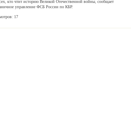
сех, кто чтит историю Великой Отечественной войны, сообщает
аничное управление ФСБ России по КБР.
мотров: 17