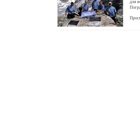
для в
Погр
Прос