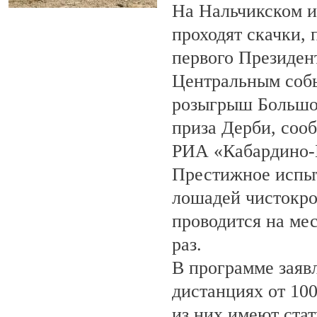
На Нальчикском и
проходят скачки,
первого Президен
Центральным собы
розыгрыш Большо
приза Дерби, соо
РИА «Кабардино-
Престижное испыт
лошадей чистокро
проводится на ме
раз.
В программе заяв
дистанциях от 100
из них имеют ста