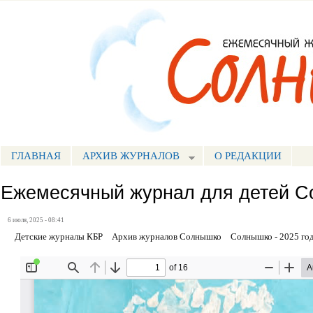
Пе
ос
Портал СМИ КБР
со
ГЛАВНАЯ
АРХИВ ЖУРНАЛОВ
О РЕДАКЦИИ
МЕНЮ СОЛНЫШКО
Ежемесячный журнал для детей С
6 июля, 2025 - 08:41
Детские журналы КБР
Архив журналов Солнышко
Солнышко - 2025 го