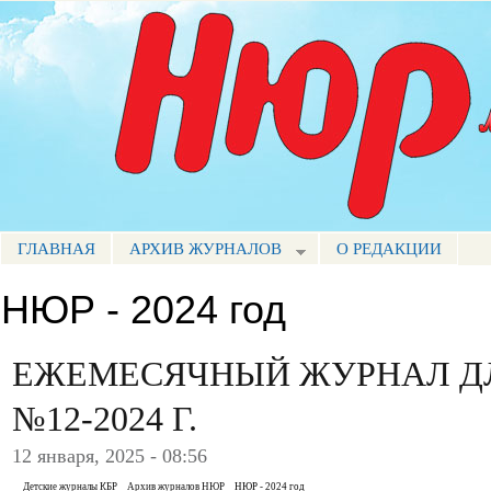
Пе
ос
Портал СМИ КБР
со
ГЛАВНАЯ
АРХИВ ЖУРНАЛОВ
О РЕДАКЦИИ
МЕНЮ НЮР
НЮР - 2024 год
ЕЖЕМЕСЯЧНЫЙ ЖУРНАЛ Д
№12-2024 Г.
12 января, 2025 - 08:56
Детские журналы КБР
Архив журналов НЮР
НЮР - 2024 год