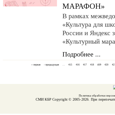
МАРАФОН»
В рамках межведо
«Культура для шк
России и Яндекс 
«Культурный мар
Подробнее ...
« первая
‹ предыдущая
…
415
416
417
418
419
420
42
СТРАНИЦЫ
Политика обработки персо
СМИ КБР
Copyright © 2005-2026. При перепечат