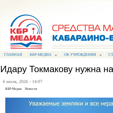
Пе
ос
Портал СМИ КБР
со
ГЛАВНАЯ
КБР-МЕДИА
ОБ УЧРЕЖДЕНИИ
С
Идару Токмакову нужна н
6 июля, 2026 - 14:07
КБР-Медиа
Новости