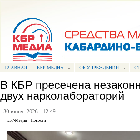
Пе
ос
Портал СМИ КБР
со
ГЛАВНАЯ
КБР-МЕДИА
ОБ УЧРЕЖДЕНИИ
С
В КБР пресечена незакон
двух нарколабораторий
30 июня, 2026 - 12:49
КБР-Медиа
Новости