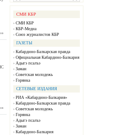
СМИ КБР
СМИ КБР
КБР-Медиа
 каждый
ов
Союз журналистов КБР
 должен
 пользу
ГАЗЕТЫ
Кабардино-Балкарская правда
Официальная Кабардино-Балкария
Адыгэ псалъэ
НС
Заман
Советская молодежь
Горянка
СЕТЕВЫЕ ИЗДАНИЯ
РИА «Кабардино-Балкария»
Кабардино-Балкарская правда
ов
ыявлено
Советская молодежь
логовое
Горянка
упление
Адыгэ псалъэ
Заман
Кабардино-Балкария