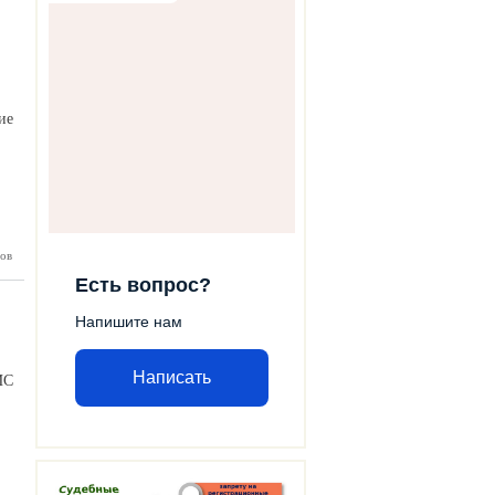
стского
бщества
ие
ов
русском
бсудили
Есть вопрос?
льности
асности
Напишите нам
Написать
ИС