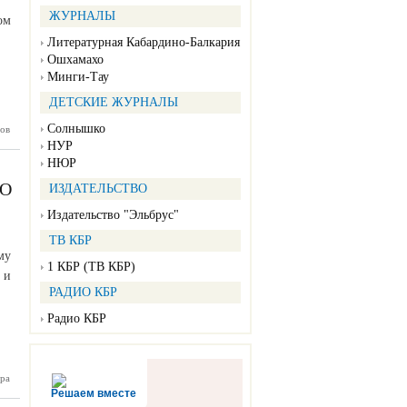
ЖУРНАЛЫ
ом
Литературная Кабардино-Балкария
Ошхамахо
Минги-Тау
ДЕТСКИЕ ЖУРНАЛЫ
Солнышко
ов
 Баксане
реговую
НУР
линию
НЮР
ГО
ИЗДАТЕЛЬСТВО
Издательство "Эльбрус"
ТВ КБР
му
1 КБР (ТВ КБР)
 и
РАДИО КБР
Радио КБР
ра
ардино-
есечена
Решаем вместе
ельность