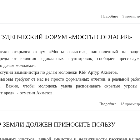
Подробнее
о В Майском
9 просмотр
начался
поли
СТУДЕНЧЕСКИЙ ФОРУМ «МОСТЫ СОГЛАСИЯ»
ежи открылся форум «Мосты согласия», направленный на защи
среды от влияния радикальных группировок, сообщает пресс-служ
о делам молодёжи.
ступил замминистра по делам молодежи КБР Артур Ахметов.
ызовы требуют от нас не просто формальных отчетов, а реальной рабо
е. Важно, чтобы молодежь умела распознавать скрытые угрозы
т вред», - отметил Ахметов.
Подробнее
18 просмотр
о В 
с
студенчески
«Мосты со
Р ЗЕМЛИ ДОЛЖЕН ПРИНОСИТЬ ПОЛЬЗУ
емельных участков, дачной амнистии и недвижимости рассказал наше