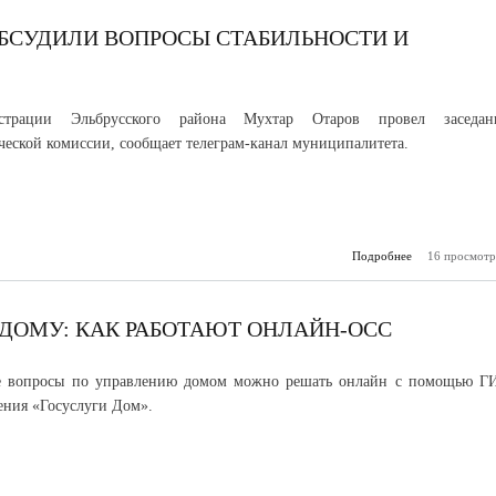
экстреми
соо
ОБСУДИЛИ ВОПРОСЫ СТАБИЛЬНОСТИ И
страции Эльбрусского района Мухтар Отаров провел заседан
ческой комиссии, сообщает телеграм-канал муниципалитета.
Подробнее
16 просмотр
о В Эльб
районе о
вопросы стаби
и безоп
 ДОМУ: КАК РАБОТАЮТ ОНЛАЙН-ОСС
е вопросы по управлению домом можно решать онлайн с помощью Г
ния «Госуслуги Дом».