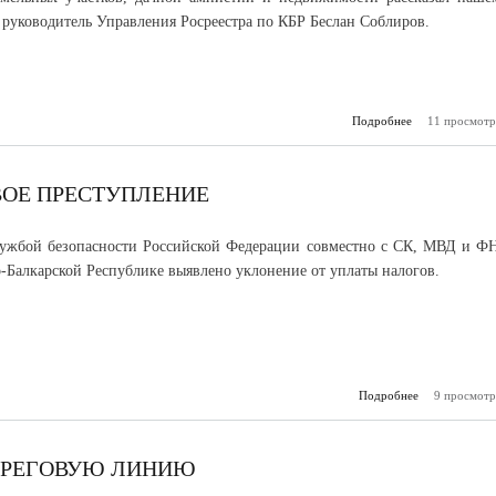
 руководитель Управления Росреестра по КБР Беслан Соблиров.
Подробнее
о Росреестр:
11 просмотр
метр земли
приносить
ВОЕ ПРЕСТУПЛЕНИЕ
лужбой безопасности Российской Федерации совместно с СК, МВД и Ф
-Балкарской Республике выявлено уклонение от уплаты налогов.
Подробнее
9 просмотр
о В КБР в
на
прест
БЕРЕГОВУЮ ЛИНИЮ