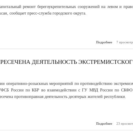
апитальный ремонт берегоукрепительных сооружений на левом и прав
ксан, сообщает пресс-служба городского округа.
Подробнее
7 просмотр
о В
укрепляют бе
ПРЕСЕЧЕНА ДЕЯТЕЛЬНОСТЬ ЭКСТРЕМИСТСКО
ции оперативно-розыскных мероприятий по противодействию экстремиз
УФСБ России по КБР во взаимодействии с ГУ МВД России по СКФО
сечена противоправная деятельность десятерых жителей республики.
Подробнее
23 просмот
о В Каб
Балкарии пр
деят