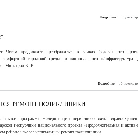
Подробнее
9 просмотр
о В Про
полностью 
детскую поли
С
уг Чегем продолжает преображаться в рамках федерального проек
 комфортной городской среды» и национального «Инфраструктура д
ет Минстрой КБР.
Подробнее
16 просмотр
о Успей отд
ЛСЯ РЕМОНТ ПОЛИКЛИНИКИ
ональной программы модернизации первичного звена здравоохранен
арской Республики национального проекта «Продолжительная и активн
ом районе начался капитальный ремонт поликлиники.