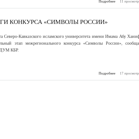
Подробнее
о Прозрачные 
11 просмотр
по дому: как 
онл
ОГИ КОНКУРСА «СИМВОЛЫ РОССИИ»
та Северо-Кавказского исламского университета имени Имама Абу Хани
альный этап межрегионального конкурса «Символы России», сообща
 ДУМ КБР.
Подробнее
о В Нальчике
17 просмотр
итоги к
«Символы 